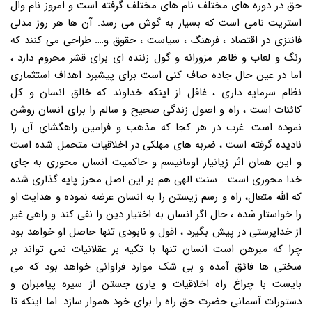
حق در دوره های مختلف نام های مختلف گرفته است و امروز نام وال
استریت نامی است که بسیار به گوش می رسد. آن ها هر روز مدلی
فانتزی در اقتصاد ، فرهنگ ، سیاست ، حقوق و…. طراحی می کنند که
رنگ و لعاب و ظاهر مزورانه و گول زننده ای برای قشر محروم دارد ،
اما در عین حال جاده صاف کنی است برای پیشبرد اهداف استثماری
نظام سرمایه داری ، غافل از اینکه خداوند که خالق انسان و کل
کائنات است ، راه و اصول زندگی صحیح و سالم را برای انسان روشن
نموده است. غرب در هر کجا که مذهب و فرامین راهگشای آن را
نادیده گرفته است ، ضربه های مهلکی در اخلاقیات متحمل شده است
و این همان اثر زیانیار اومانیسم و حاکمیت انسان محوری به جای
خدا محوری است . سنت الهی هم بر این اصل محرز پایه گذاری شده
که الله متعال، راه و رسم زیستن را به انسان عرضه نموده و هدایت او
را خواستار شده ، حال اگر انسان به اختیار دین را نفی کند و راهی غیر
از خداپرستی در پیش بگیرد ، افول و نابودی تنها حاصل او خواهد بود
چرا که مبرهن است انسان تنها با تکیه بر عقلانیات نمی تواند بر
سختی ها فائق آمده و بی شک موارد فراوانی خواهد بود که می
بایست با چراغ راه اخلاقیات و یاری جستن از سیره پیامبران و
دستورات آسمانی حضرت حق راه را برای خود هموار سازد. اما اینکه تا