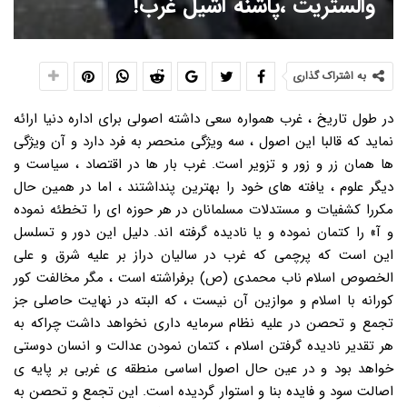
والستریت ،پاشنه آشیل غرب!
به اشتراک گذاری
در طول تاریخ ، غرب همواره سعی داشته اصولی برای اداره دنیا ارائه
نماید که قالبا این اصول ، سه ویژگی منحصر به فرد دارد و آن ویژگی
ها همان زر و زور و تزویر است. غرب بار ها در اقتصاد ، سیاست و
دیگر علوم ، یافته های خود را بهترین پنداشتند ، اما در همین حال
مکررا کشفیات و مستدلات مسلمانان در هر حوزه ای را تخطئه نموده
و آ» را کتمان نموده و یا نادیده گرفته اند. دلیل این دور و تسلسل
این است که پرچمی که غرب در سالیان دراز بر علیه شرق و علی
الخصوص اسلام ناب محمدی (ص) برفراشته است ، مگر مخالفت کور
کورانه با اسلام و موازین آن نیست ، که البته در نهایت حاصلی جز
تجمع و تحصن در علیه نظام سرمایه داری نخواهد داشت چراکه به
هر تقدیر نادیده گرفتن اسلام ، کتمان نمودن عدالت و انسان دوستی
خواهد بود و در عین حال اصول اساسی منطقه ی غربی بر پایه ی
اصالت سود و فایده بنا و استوار گردیده است. این تجمع و تحصن به