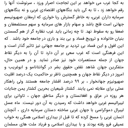
به کجا غرب می خواهد بر این لجاجت اصرار ورزد ، سرنوشت آنها را
رقم خواهد زد ، تا به کی باید بنگاههای اقتصادی غربی و نه بنگاههای
سرمایه داران غربی، به خاطر گسترش ربا خواری که ارمغان صهیونیسم
جهانی است فلج باشد و سهام بازار های سرمایه و سهم مستضعفان و
ضعفا رو به سقوط نهد. تا چه زمانی باید غرب نظاره گر از هم گسستن
بنیان خانواده و ترویج فساد و بی بند و باری در جامعه خود باشد . که
این افول و این فساد بی تردید بر جامعه جهانی نیز تاثیر گذار است و
این فرهنگی است که غرب سعی بر آن دارد تا آن را به دیگر نقاط
جهان از جمله مستعمرات خود نیز صادر نماید. و در همین حال،
متفکرین جهان شاهد نقض حقوق بشر در گوانتانامو و ابوغریب و
امروز در دیگر نقاط جهان و همچنین ناظر بر حاکمیت یک درصد اقلیت
صهیونیزم جهانخوار ، بر ۹۹ درصد اقشار جامعه هستند ولی راهکار
عملی برای مقابله نمی یابند. کشتار شیعیان بحرین کشتار یمن جنایات
هر روزه در عراق و افغانستان و دیگر مناطق جهان ، تاوانی برای
لیبرالیسم غربی خواهد داشت که رسیدن به آن دور نیست. ماه عسل
لیبرال دموکراسی با جهان غربی ساخته دستان سرمایه داری ، آنچنان
انسان غربی را مسخ کرده که تا قبل از بیداری اسلامی همگی به خواب
عمیقی فرو رفته بودند و با بیداری اسلامی و فریاد ملت های مسلمان