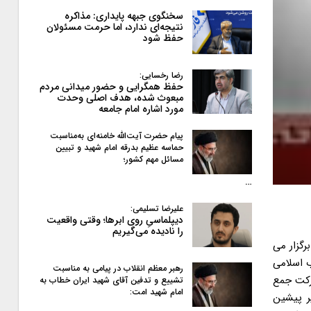
سخنگوی جبهه پایداری: مذاکره
نتیجه‌ای ندارد، اما حرمت مسئولان
حفظ شود
رضا رخسایی:
حفظ همگرایی و حضور میدانی مردم
مبعوث شده، هدف اصلی وحدت
مورد اشاره امام جامعه
پیام حضرت آیت‌الله خامنه‌ای به‌مناسبت
حماسه عظیم بدرقه امام شهید و تبیین
مسائل مهم کشور؛
…
علیرضا تسلیمی:
دیپلماسیِ روی ابرها؛ وقتی واقعیت
را نادیده می‌گیریم
شیراز برگزار می
 اسلامی
رهبر معظم انقلاب در پیامی به‌ مناسبت
شرکت جمع
تشییع و تدفین آقای شهید ایران خطاب به
امام شهید امت:
ر پیشین