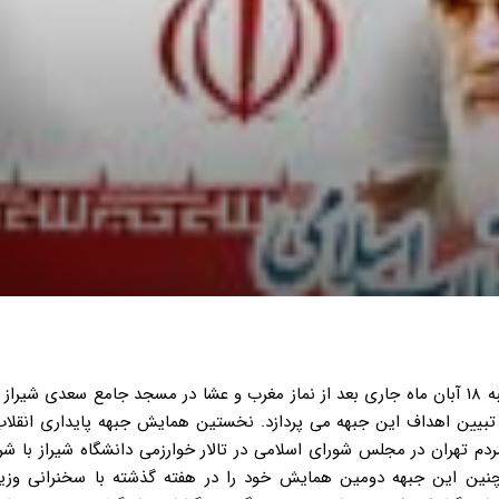
سومین همایش جبهه پایداری انقلاب اسلامی استان فارس چهارشنبه ۱۸ آبان ماه جاری بعد از نماز مغرب و عشا در مسجد جامع سعدی 
 تبیین اهداف این جبهه می پردازد. نخستین همایش جبهه پایداری انقلاب
مردم تهران در مجلس شورای اسلامی در تالار خوارزمی دانشگاه شیراز با 
مچنین این جبهه دومین همایش خود را در هفته گذشته با سخنرانی وزی