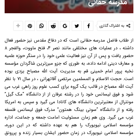
مدرسه حقانی
به اشتراک گذاری
از طلاب فاضل مدرسه حقانی است که در دفاع مقدس نیز حضور فعال
داشته ، در عملیات های مختلفی مانند نصر ۴، فتح ماووت، والفجر ۸
حضور یافت و پس از آن نیز فعالیت علمی خود را در سنگر حوزه علمیه
و معارف دینی ادامه داده، به طوری که جزو مبرزترین شاگردان مؤسسه
نخبه پرور امام خمینی قم به مدیریت آیت الله مصباح یزدی بوده
است. حجت الاسلام و المسلمین مرتضی آقاتهرانی ، در سال ۷۱ با نظر
آیت الله مصباح در قالب یک گروه برای کسب علوم روز راهی غرب می
شود و فوق لیسانس خود را در رشته عرفان از از دانشگاه “مک گیل”
مونترال از معتبرترین دانشگاه های کانادا می گیرد و سپس به امریکا
رفته و از دانشگاه “سونی بینگ همتون” مدرک فوق لیسانس فلسفه
غرب می گیرد. وی هم زمان مسئولیت امامت جمعه و جماعت، اداره
مؤسسه اسلامی نیویورک را هم به عهده داشته که در این دوره،
مؤسسه اسلامی نیویورک در زمان حضور ایشان بسیار زنده و پررونق