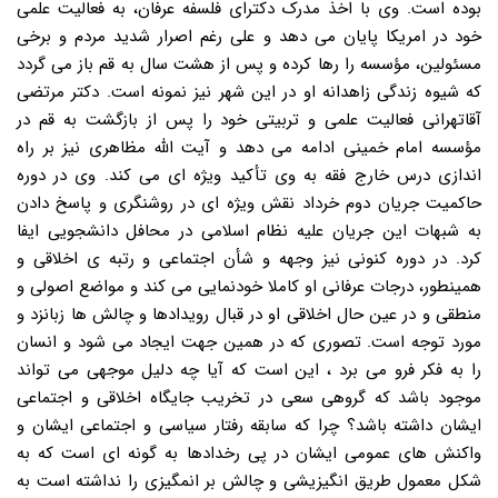
بوده است. وی با اخذ مدرک دکترای فلسفه عرفان، به فعالیت علمی
خود در امریکا پایان می دهد و علی رغم اصرار شدید مردم و برخی
مسئولین، مؤسسه را رها کرده و پس از هشت سال به قم باز می گردد
که شیوه زندگی زاهدانه او در این شهر نیز نمونه است. دکتر مرتضی
آقاتهرانی فعالیت علمی و تربیتی خود را پس از بازگشت به قم در
مؤسسه امام خمینی ادامه می دهد و آیت الله مظاهری نیز بر راه
اندازی درس خارج فقه به وی تأکید ویژه ای می کند. وی در دوره
حاکمیت جریان دوم خرداد نقش ویژه ای در روشنگری و پاسخ دادن
به شبهات این جریان علیه نظام اسلامی در محافل دانشجویی ایفا
کرد. در دوره کنونی نیز وجهه و شأن اجتماعی و رتبه ی اخلاقی و
همینطور، درجات عرفانی او کاملا خودنمایی می کند و مواضع اصولی و
منطقی و در عین حال اخلاقی او در قبال رویدادها و چالش ها زبانزد و
مورد توجه است. تصوری که در همین جهت ایجاد می شود و انسان
را به فکر فرو می برد ، این است که آیا چه دلیل موجهی می تواند
موجود باشد که گروهی سعی در تخریب جایگاه اخلاقی و اجتماعی
ایشان داشته باشد؟ چرا که سابقه رفتار سیاسی و اجتماعی ایشان و
واکنش های عمومی ایشان در پی رخدادها به گونه ای است که به
شکل معمول طریق انگیزیشی و چالش بر انمگیزی را نداشته است به