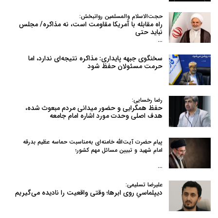
حجت‌الاسلام والمسلمین روانبخش:
راه مقابله با آمریکا مقاومت است، نه مذاکره/ مجلس
نباید حتی
…
سخنگوی جبهه پایداری: مذاکره نتیجه‌ای ندارد، اما
حرمت مسئولان حفظ شود
رضا رخسایی:
حفظ همگرایی و حضور میدانی مردم مبعوث شده،
هدف اصلی وحدت مورد اشاره امام جامعه
پیام حضرت آیت‌الله خامنه‌ای به‌مناسبت حماسه عظیم بدرقه
امام شهید و تبیین مسائل مهم کشور؛
…
علیرضا تسلیمی:
دیپلماسیِ روی ابرها؛ وقتی واقعیت را نادیده می‌گیریم