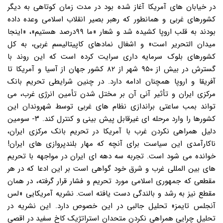
در خیابان های آمریکا آغاز شده بود در مدت زمان کوتاهی به دیگر
کشورهای غربی و همانطور که رهبر بصیر انقلاب اسلامی وعده داده
بودند به قلب اروپا کشیده شد و شعار «ما ۹۹درصد هستیم»، «اینجا
میدان التحریر است» و اشغال نمادهای کاپیتالیسم غربی، به کل
کشورهای بلوک سرمایه داری سرایت کرده است که این روند با
گسترش در بیش از ۹۵۰ شهر از ۸۲ کشور جهان از آسیا و آمریکا تا
آفریقا و اروپا همچنان ادامه دارد. در چنین شرایطی تحریم بانک
مرکزی ایران و تأثیر آنی آن بر مختل شدن تأمین انرژی غرب، می
تواند بمب ساعتی براندازی نظام های غربی توسط شهروندان این
کشورها را وارد مرحله ای غیرقابل پیش بینی و کنترل کند. ۳- سومین
دلیل همراهی نکردن غرب با آمریکا در تحریم بانک مرکزی ایران،
ناکارآمدی این سیاست برای آنچه که مهار بلندپروازی های ایران!
خوانده می شود است. تجربه سه دهه ای ایران در مواجهه با تحریم
های بین المللی غرب و شرق خود گواهی است بر این ادعا که در هر
مقطعی که جمهوری اسلامی مورد تحریم و فشار قرار گرفته، در همان
مقطع نیز به رشد و بالندگی دست یافته است. نشریه آمریکایی «لس
آنجلس تایمز» تحلیل جالبی در این خصوص دارد. این نشریه در
تحلیل چرایی همراهی نکردن متحدان استراتژیک کاخ سفید در اقصی