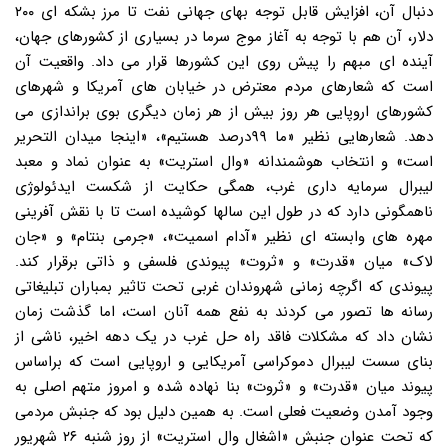
دنبال آن، افزایش قابل توجه بهای جهانی نفت تا مرز بشکه ای ۲۰۰
دلار، آن هم با توجه به آغاز موج سرما در بسیاری از کشورهای جهان،
آینده ای مبهم را پیش روی این کشورها قرار می داد. واقعیت آن
است که شعارهای مردم معترض در خیابان های آمریکا و شهرهای
کشورهای اروپایی هر روز بیش از هر زمان دیگری بوی براندازی می
دهد. شعارهایی نظیر «ما ۹۹درصد هستیم»، «اینجا میدان التحریر
است» و انتخاب هوشمندانه «وال استریت» به عنوان نماد و معبد
لیبرال سرمایه داری غرب، همگی حکایت از شکست ایدئولوژی
ناهمگونی دارد که در طول این سالها کوشیده است تا با نقش آفرینی
مهره های وابسته ای نظیر «آدام اسمیت»، «جرمی بنتام» و «جان
لاک» میان «قدرت» و «ثروت» پیوندی فلسفی و ذاتی برقرار کند.
پیوندی که اگرچه زمانی شهروندان غربی تحت تاثیر بمباران تبلیغاتی
رسانه ها تصور می کردند به نفع همه آنان است، اما گذشت زمان
نشان داد که مشکلات فاقد راه حل غرب در یک دهه اخیر، ناشی از
بنای سست لیبرال دموکراسی آمریکایی و اروپایی است که براساس
پیوند میان «قدرت» و «ثروت» بنا نهاده شده و امروز متهم اصلی به
وجود آمدن وضعیت فعلی است. به همین دلیل بود که جنبش مردمی
که تحت عنوان جنبش «اشغال وال استریت» از روز شنبه ۲۶ شهریور