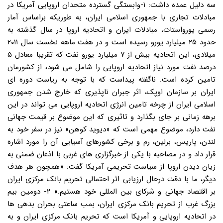
سه دلیل عمده داشت: ۱-وابستگی گسترده متحدان اروپایی آمریکا در
مبادلات تجاری با جمهوری اسلامی ایران، به طوریکه براساس آمار
رسمی یورواستات، مبادلات ایران و اتحادیه اروپا در سال گذشته به
حدود ۲۵ میلیارد یورو رسیده است و در هفت ماهه نخست سال ۲۰۱۱
میلادی، این اتحادیه بیش از ۷ میلیارد یورو نفت که تقریبا معادل ۵
درصد نفت مورد نیاز اتحادیه اروپایی را شامل می شود، از کشورمان
تامین کرده است. ناگفته پیداست که با توجه به ریاست دوره ای
ایران بر سازمان اوپک، اثر جبران ناپذیری که خارج شدن جمهوری
اسلامی ایران از چرخه تامین انرژی اتحادیه اروپایی می تواند در این
برهه زمانی بر جای بگذارد و تاثیری که این موضوع بر قیمت جهانی
نفت دارد، موضوع مهمی است که «دیوید کوهن» نیز در سفر خود به
لندن، پاریس، برلین، رم و برخی کشورهای آسیایی آن را مورد اشاره
قرار داد و در مصاحبه با یکی از خبرگزاری های غربی با اذعان ضمنی به
زیان دیدن اروپا از سیاست تحریمی آمریکا گفت: «همچون هر هدف
دیگر، ما با دقت درحال ارزیابی اثر احتمالی تحریم بانک مرکزی ایران
بر اقتصاد جهانی و شرکای بین المللی خود هستیم.» ۲- دومین بیم
بزرگ غرب از تحریم بانک مرکزی ایران، بمب ساعتی بحران بدهی ها
در اتحادیه اروپایی و آمریکا است که تحریم بانک مرکزی ایران و به