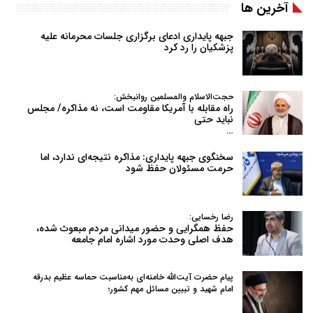
آخرین ها
جبهه پایداری ادعای برگزاری جلسات محرمانه علیه
پزشکیان را رد کرد
حجت‌الاسلام والمسلمین روانبخش:
راه مقابله با آمریکا مقاومت است، نه مذاکره/ مجلس
نباید حتی
…
سخنگوی جبهه پایداری: مذاکره نتیجه‌ای ندارد، اما
حرمت مسئولان حفظ شود
رضا رخسایی:
حفظ همگرایی و حضور میدانی مردم مبعوث شده،
هدف اصلی وحدت مورد اشاره امام جامعه
پیام حضرت آیت‌الله خامنه‌ای به‌مناسبت حماسه عظیم بدرقه
امام شهید و تبیین مسائل مهم کشور؛
…