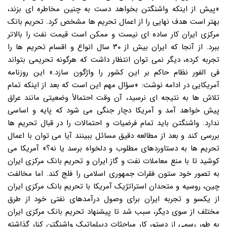
«پیش از اینکه واشنگتن بخواهد دست به چنین مخاطره ای بزند،
بهتر است هدف نهایی را از اعمال تحریم ها مشخص کرد. تحریم بانک
مرکزی ایران کار ساده ای نیست و ممکن است قیمت نفت را بالاتر
ببرد. از آنجا که ایران بیش از ۳۰ سال انواع و اقسام تحریم ها را
تجربه کرده، دیگر نمی توان انتظار داشت که هرگونه تحریمی بتواند
فی الفور نظام حاکم بر این کشور را واژگون سازد.» این روزنامه
آمریکایی در ادامه نوشت: «سؤال مهم این است که بعد از اینکه تمام
تلاش ها به نتیجه ای نرسید، آن وقت احتمالاً وضعیتی مانند عراق
پیش خواهد آمد و آمریکا دچار جنگی می شود که پایه و اساسی
ندارد. واشنگتن باید تمام فرضیات و احتمالات را در قبال تحریم ها
بررسی کند و بعد از مطالعه دقیق مسائل ببینند آیا می توان با اعمال
تحریم ها به دستاوردهای مطلوب و دلخواه برسد یا نه؟» آمریکا می
کوشید تا با منع معاملات نفت و گاز ایران و تحریم بانک مرکزی ایران
به تصور خود ستون فقرات جمهوری اسلامی را فلج کند. اما مخالفت
چین، روسیه و متحدان استراتژیک آمریکا با تحریم بانک مرکزی ایران
از یکسو و تجربه ایران برای وصول درآمدهای نفتی خود از طرق
مختلف از سوی دیگر، سبب شد تا پیشنهاد تحریم بانک مرکزی ایران
به طور رسمی از دستور کار مباحثات دیپلماتیک واشنگتن کنار گذاشته