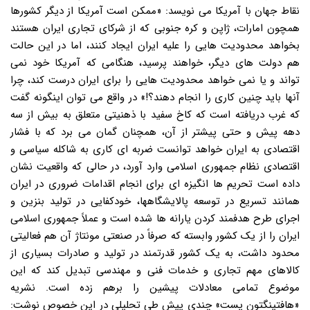
نقاط جهان با آمریکا می نویسد: «ممکن است آمریکا از دیگر کشورها
همچون امارات، ژاپن و کره جنوبی که از شرکای تجاری ایران هستند
بخواهد محدودیت هایی را علیه ایران ایجاد کنند، اما در این حالت
هم دولت های دیگر، خواهند پرسید، هنگامی که آمریکا خود نمی
تواند و یا نمی خواهد محدودیت هایی را برای ایران درست کند، چرا
آنها باید چنین کاری را انجام دهند؟!» در واقع می توان اینگونه گفت
که غرب دریافته است که کاخ سفید با ذهنیتی متعلق به بیش از سه
دهه پیش و حتی پیشتر از آن، همچنان گمان می برد که با فشار
اقتصادی به ایران خواهد توانست ضربه ای کاری به شاکله سیاسی و
اقتصادی نظام جمهوری اسلامی وارد آورد، در حالی که واقعیت نشان
داده است تحریم ها انگیزه ای برای انجام اقدامات ضروری در ایران
همانند تسریع در توسعه پالایشگاهها، خودکفایی در تولید بنزین و
اجرای طرح هدفمند کردن یارانه ها شده است و عملاً جمهوری اسلامی
ایران را از یک کشور وابسته که صرفاً در صنعتی مونتاژ آن هم فعالیتی
محدود داشت، به یک کشور قدرتمند در تولید و صادرات بسیاری از
کالاهای مهم تجاری و خدمات فنی و مهندسی تبدیل کند که این
موضوع تمامی معادلات پیشین را برهم زده است. نشریه
«هافتینگتون پست» چندی پیش طی تحلیلی در این خصوص نوشت: