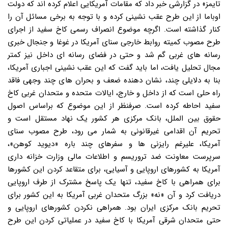
تایمز» در گزارشی خبر داد که مقامات آمریکایی اعلام کرده اند که دولت
اوباما از این طرح عقب نشینی کرده و با توجه به برخی مسائل آن را
کنار گذاشته است. اگرچه موضوع انصراف رسمی کاخ سفید از اجرای
طرح مصوب کمیته روابط خارجی سنای آمریکا در غوغا و جنجال خبری
رسانه های غربی گم شد و حتی در فضای رسانه ای داخل نیز کمتر
مجال تحلیل یافت، اما باید گفت که این عقب نشینی اجباری آمریکا،
بنا به دلایلی چند، نشان دهنده ضعف و بحران های چند وجهی فاقد
راه حلی است که از داخل و خارج، ایالات متحده و متحدان غربی کاخ
سفید احاطه کرده است. صرفنظر از این موضوع که براساس اصول
حقوق بین الملل، بانک مرکزی هر کشور یک نهاد مستقل است و
تحریم آن اقدامی غیرقانونی به شمار می رود، طرح مصوب سنای
آمریکا، علیرغم رایزنی ها و سفرهای چند باره «دیوید کوهن»،
سرپرست معاونت ضد تروریسم و اطلاعات مالی وزارت خزانه داری
آمریکا به کشورهای اروپایی و آسیایی، برای متقاعد کردن این کشورها
برای همراهی با کاخ سفید، تنها یک پاسخ مشترک از طرف اروپایی
دریافت کرد و آن «نه» بزرگ متحدان غربی آمریکا به این کشور برای
تحریم بانک مرکزی ایران بود. همراهی نکردن کشورهای اروپایی و
حتی متحدان شرقی آمریکا با کاخ سفید در عملیاتی کردن این طرح