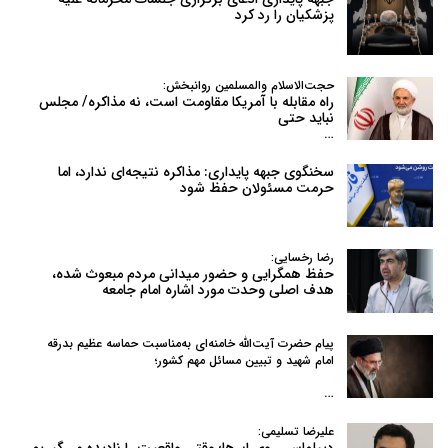
پزشکیان را رد کرد
حجت‌الاسلام والمسلمین روانبخش:
راه مقابله با آمریکا مقاومت است، نه مذاکره/ مجلس
نباید حتی
…
سخنگوی جبهه پایداری: مذاکره نتیجه‌ای ندارد، اما
حرمت مسئولان حفظ شود
رضا رخسایی:
حفظ همگرایی و حضور میدانی مردم مبعوث شده،
هدف اصلی وحدت مورد اشاره امام جامعه
پیام حضرت آیت‌الله خامنه‌ای به‌مناسبت حماسه عظیم بدرقه
امام شهید و تبیین مسائل مهم کشور؛
…
علیرضا تسلیمی:
دیپلماسیِ روی ابرها؛ وقتی واقعیت را نادیده می‌گیریم