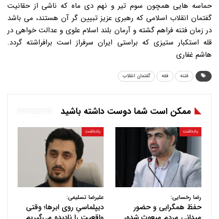
حماسه هایی همچون سوم تیر و نهم دی ماه که ناشی از حقانیت
گفتمان انقلاب اسلامی که رهبری عزیز تبیین گر آن هستند، می باشد
در زمان فتنه فراهم گشته و آرمان بلند اسلام علوی و عدالت خواهی در
قله استکبار ستیزی که براستی ایران سرفراز است برافراشته گردد.
هاشم غفاری
فتنه
فقه
گفتمان انقلاب
ممکن است شما دوست داشته باشید
یادداشت
یادداشت
رضا رخسایی:
علیرضا تسلیمی:
حفظ همگرایی و حضور
دیپلماسیِ روی ابرها؛ وقتی
میدانی مردم مبعوث شده،
واقعیت را نادیده می‌گیریم