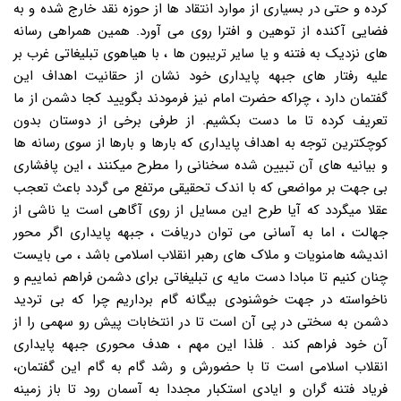
کرده و حتی در بسیاری از موارد انتقاد ها از حوزه نقد خارج شده و به
فضایی آکنده از توهین و افترا روی می آورد. همین همراهی رسانه
های نزدیک به فتنه و یا سایر تریبون ها ، با هیاهوی تبلیغاتی غرب بر
علیه رفتار های جبهه پایداری خود نشان از حقانیت اهداف این
گفتمان دارد ، چراکه حضرت امام نیز فرمودند بگویید کجا دشمن از ما
تعریف کرده تا ما دست بکشیم. از طرفی برخی از دوستان بدون
کوچکترین توجه به اهداف پایداری که بارها و بارها از سوی رسانه ها
و بیانیه های آن تبیین شده سخنانی را مطرح میکنند ، این پافشاری
بی جهت بر مواضعی که با اندک تحقیقی مرتفع می گردد باعث تعجب
عقلا میگردد که آیا طرح این مسایل از روی آگاهی است یا ناشی از
جهالت ، اما به آسانی می توان دریافت ، جبهه پایداری اگر محور
اندیشه هامنویات و ملاک های رهبر انقلاب اسلامی باشد ، می بایست
چنان کنیم تا مبادا دست مایه ی تبلیغاتی برای دشمن فراهم نماییم و
ناخواسته در جهت خوشنودی بیگانه گام برداریم چرا که بی تردید
دشمن به سختی در پی آن است تا در انتخابات پیش رو سهمی را از
آن خود فراهم کند . فلذا این مهم ، هدف محوری جبهه پایداری
انقلاب اسلامی است تا با حضورش و رشد گام به گام این گفتمان،
فریاد فتنه گران و ایادی استکبار مجددا به آسمان رود تا باز زمینه