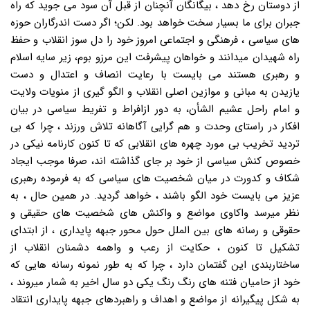
از دوستان رخ دهد ، بیگانگان آنچنان از قبل آن سود می جوید که راه
جبران برای ما بسیار سخت خواهد بود. لکن؛ اگر دست اندرگاران حوزه
های سیاسی ، فرهنگی و اجتماعی امروز خود را دل سوز انقلاب و حفظ
راه شهیدان میدانند و خواهان پیشرفت این مرزو بوم، زیر سایه اسلام
و رهبری هستند می بایست با رعایت انصاف و اعتدال و دست
یازیدن به مبانی و موازین اصلی انقلاب و الگو گیری از منویات ولایت
و امام راحل عشیم الشأن، به دور ازافراط و تفریط سیاسی در بیان
افکار در راستای وحدت و هم گرایی آگاهانه تلاش ورزند ، چرا که بی
تردید تخریب بی مورد چهره های انقلابی که تا کنون کارنامه نیکی در
خصوص کنش سیاسی از خود بر جای گذاشته اند، صرفا موجب ایجاد
شکاف و کدورت در میان شخصیت های سیاسی که به فرموده رهبری
عزیز می بایست خود الگو باشند ، خواهد گردید. در همین حال ، به
نظر میرسد واکاوی مواضع و واکنش های شخصیت های حقیقی و
حقوقی و رسانه های بین الملل حول محور جبهه پایداری ، از ابتدای
تشکیل تا کنون ، حکایت از رعب و واهمه دشمنان انقلاب از
ساختاربندی این گفتمان دارد ، چرا که به طور نمونه رسانه هایی که
خود از حامیان فتنه های رنگ رنگ یکی دو سال اخیر به شمار میروند ،
به شکل پیگیرانه از مواضع و اهداف و راهبردهای جبهه پایداری انتقاد