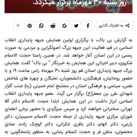
روز شنبه ۳۰ مهرماه برگزار میگردد.
به اشتراک گذاری
به گزارش بی باک، با برگزاری اولین همایش جبهه پایداری انقلاب
اسلامی در قم، فعالیت این جبهه بزرگ اصولگرایی و مردمی به صورت
رسمی در این استان آغاز خواهد شد. در همین راستا حجت الاسلام
شکروی، دبیر اجرائی این همایش به خبرنگار ” بی باک” گفت: همایش
بزرگ جبهه پایداری استان قم روز شنبه ۳۰ مهرماه راس ساعت ۱۹ و با
حضور روحانیان، فرهنگیان، دانشجویان، نخبگان و چهره های شاخص
علمی، سیاسی و فرهنگی استان در مجتمع امام خمینی (ره) جنب گلزار
شهدای علی بن جعفر(ع) برگزار می گردد. عضو جبهه پایداری انقلاب
اسلامی ابراز داشت: در این همایش ابتدا حجت الاسلام دکتر آقا
تهرانی سخنرانی خواهند کرد و سپس میزگردی با حضور برخی اعضای
شورای مرکزی جبهه پایداری از جمله حجت الاسلام حسینیان، دکتر
زارعی، دکتر الهام، دکتر باقری لنکرانی، دکتر کوچک زاده، صادق
محصولی، متقی فر و حجت السلام رسایی به منظور پاسخگویی به