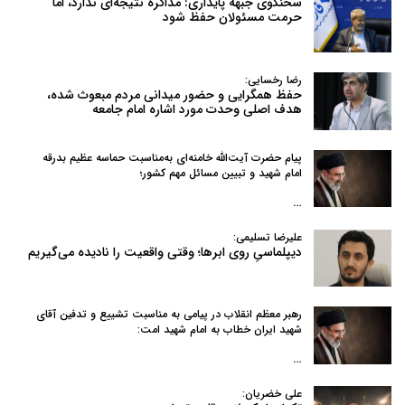
سخنگوی جبهه پایداری: مذاکره نتیجه‌ای ندارد، اما
حرمت مسئولان حفظ شود
رضا رخسایی:
حفظ همگرایی و حضور میدانی مردم مبعوث شده،
هدف اصلی وحدت مورد اشاره امام جامعه
پیام حضرت آیت‌الله خامنه‌ای به‌مناسبت حماسه عظیم بدرقه
امام شهید و تبیین مسائل مهم کشور؛
…
علیرضا تسلیمی:
دیپلماسیِ روی ابرها؛ وقتی واقعیت را نادیده می‌گیریم
رهبر معظم انقلاب در پیامی به‌ مناسبت تشییع و تدفین آقای
شهید ایران خطاب به امام شهید امت:
…
علی خضریان: