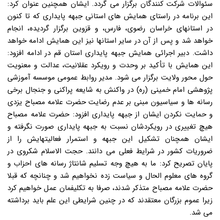
سئوالات شرکت کنندگان برگزار می گردد. ایشان همچنین عنوان کرد:
این برنامه در راستای همایش های استانی جبهه پایداری که تا کنون
در استانهای خراسان رضوی، فارس، و قزوین برگزار گردیده، انجام
خواهد شد و پس از آن در سایر استانها نیز این همایش ادامه خواهد
داشت. دبیر اجرائی همایش جبهه پایداری استان قم در ادامه افزود:
این همایش با تأکید بر وحدت و رویکرد عقلانیت، عدالت و معنویت
حول محور ولایت برگزار می شود. مدیر روابط عمومی موسسه آموزشی
پژوهشی امام خمینی (ره) در واکنش به شایعه پراکنی و جنجال برخی
رسانه ها و سیاسیون مبنی بر عدم رضایت حضرت علامه مصباح یزدی
و حمایت نکردن ایشان از جبهه پایداری افزود: حضرت علامه مصباح
هیچ تغییری در رویکردشان نسبت به جبهه پایداری صورت نگرفته و
ایشان همچنان تشکیل این جبهه و استمرار فعالیتهایش را از
ضروریات کشور در شرایط فعلی می دانند. حجت الاسلام شکروی در
پایان تصریح کرد: ما به هیچ وجه تسلیم شانتاژ رسانه های احزاب و
گروه های معلوم الحال و سیاست زده نخواهیم شد و چنانچه که قبلا
حضرت علامه مصباح متذکر شدند، صرفا به تکلیفمان عمل خواهیم کرد
زیرا عموم بزرگان معتقدند که در چنین شرایطی این علم باید برداشته
می شد.