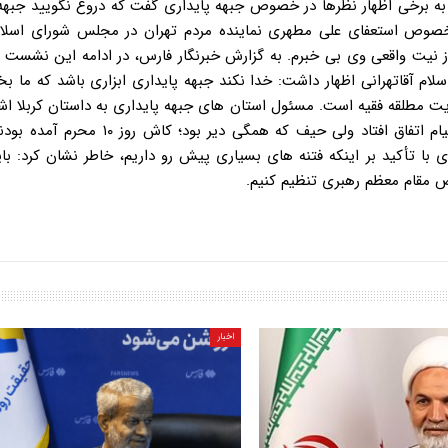
 به برخی اظهار نظرها در خصوص جبهه پایداری گفت که دروغ نگویید جبهه
صوص استعفای علی مطهری نماینده مردم تهران در مجلس شورای اسلام
یت واقعی وی بی خبرم. به گزارش خبرنگار فارس، در ادامه این نشست آ
م آقاتهرانی اظهار داشت: خدا نکند جبهه پایداری ابزاری باشد که ما بخ
ت مطلقه فقیه است. مسئول استان های جبهه پایداری به داستان کربلا اشا
ولایتمداران را حسینی خواند و گفت: بعد از امام حسین(ع) ۸۰ قیام اتفاق افتاد ولی حیف که هم
 با تأکید بر اینکه فتنه های بسیاری پیش رو داریم، خاطر نشان کرد: بای
 مقام معظم رهبری تنظیم کنیم.
اخبار