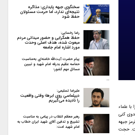
سخنگوی جبهه پایداری: مذاکره
نتیجه‌ای ندارد، اما حرمت مسئولان
حفظ شود
رضا رخسایی:
حفظ همگرایی و حضور میدانی مردم
مبعوث شده، هدف اصلی وحدت
مورد اشاره امام جامعه
پیام حضرت آیت‌الله خامنه‌ای به‌مناسبت
حماسه عظیم بدرقه امام شهید و تبیین
مسائل مهم کشور؛
…
علیرضا تسلیمی:
دیپلماسیِ روی ابرها؛ وقتی واقعیت
را نادیده می‌گیریم
با علماء
هدوی کنی
رهبر معظم انقلاب در پیامی به‌ مناسبت
رمز جبهه
تشییع و تدفین آقای شهید ایران خطاب به
امام شهید امت:
ست. حجت