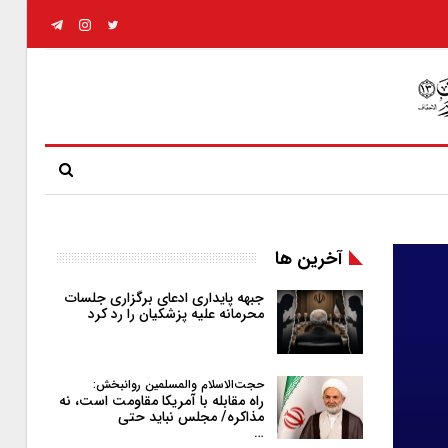
آخرین ها
جبهه پایداری ادعای برگزاری جلسات
محرمانه علیه پزشکیان را رد کرد
حجت‌الاسلام والمسلمین روانبخش:
راه مقابله با آمریکا مقاومت است، نه
مذاکره/ مجلس نباید حتی
…