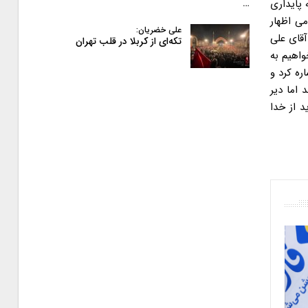
 پایداری
…
ی اظهار
علی خضریان:
قای علی
تکه‌ای از کربلا در قلب تهران
واهیم به
ره کرد و
گی دیر بود؛ کاش روز ۱۰ محرم آمده بودند اما دیر
د از خدا