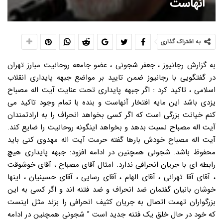
آنهاست
به اشتراک گذاری
به گزارش رجانیوز ، جعفر شجونی ، عضو جامعه روحانیت مبارز تهران
در گفتگویی با رجانیوز ضمن تایید بر مواضع جبهه پایداری انقلاب
اسلامی ، تاکید کرد : اگر جبهه پایداری تحت عنایت آیت اله مصباح
یزدی باشد این مایه افتخار آنهاست و بنده با تمام وجود تاکید می
کنم خیانت بزرگی است که اگر کسی بخواهد انحراف را به ارادتمندان
آیت اله مصباح نسبت بدهد و بخواهد اینگونه روحانیت را ضایع کند.
آیت اله مصباح خودش بارها گفته حرمت آیت اله مهدوی کنی باید
محفوظ باشد. شجونی همچنین در ادامه افزود: جبهه پایداری هیچ
رابطه ای با جریان انحرافی ندارد. امثال آقای مصباح ، آقای خوشوقت
، آقای آقا تهرانی ، آقای الهام ، آقای رسایی ، آقای حسینیان ، اینها
خوشان بانیان گفتمان ضد انحراف و ضد فتنه اند و اگر کسی به این
بزرگواران تهمت اتصال به جریان کثیف انحرافی را بزند مثل اینست
که خود در حال خلق یک فتنه جدید است ” شجونی همچنین در ادامه