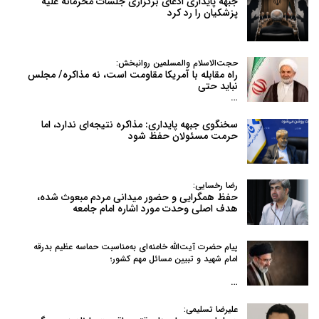
جبهه پایداری ادعای برگزاری جلسات محرمانه علیه
پزشکیان را رد کرد
حجت‌الاسلام والمسلمین روانبخش:
راه مقابله با آمریکا مقاومت است، نه مذاکره/ مجلس
نباید حتی
…
سخنگوی جبهه پایداری: مذاکره نتیجه‌ای ندارد، اما
حرمت مسئولان حفظ شود
رضا رخسایی:
حفظ همگرایی و حضور میدانی مردم مبعوث شده،
هدف اصلی وحدت مورد اشاره امام جامعه
پیام حضرت آیت‌الله خامنه‌ای به‌مناسبت حماسه عظیم بدرقه
امام شهید و تبیین مسائل مهم کشور؛
…
علیرضا تسلیمی: