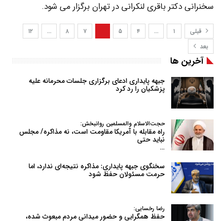
سخنرانی دکتر باقری لنکرانی در تهران برگزار می شود.
قبلی
۱
…
۴
۵
۶
۷
۸
…
۱۲
بعد
آخرین ها
جبهه پایداری ادعای برگزاری جلسات محرمانه علیه
پزشکیان را رد کرد
حجت‌الاسلام والمسلمین روانبخش:
راه مقابله با آمریکا مقاومت است، نه مذاکره/ مجلس
نباید حتی
…
سخنگوی جبهه پایداری: مذاکره نتیجه‌ای ندارد، اما
حرمت مسئولان حفظ شود
رضا رخسایی:
حفظ همگرایی و حضور میدانی مردم مبعوث شده،