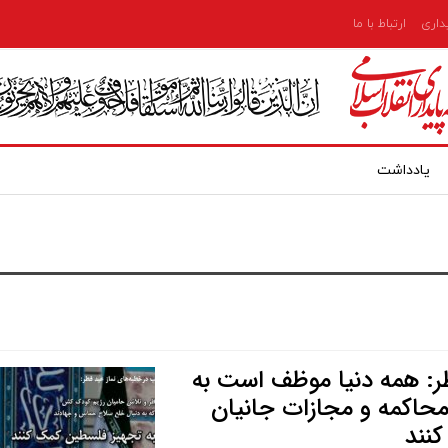
یداری
ارتباط با ما
یادداشت
طر: همه دنیا موظف است به
حاکمه و مجازات جانیان
کنند