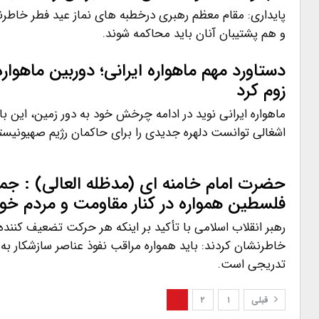
پایداری: مقام معظم رهبری درخطبه های نماز عید فطر خاطرن
و هم پشتیبان آنان باید محاکمه شوند.
دستاورد مهم ماهواره ایرانی؛ دوربین ماهواره
زوم کرد
ماهواره ایرانی نوید در ادامه چرخش خود به دور زمین، این 
اشغالی توانست دلهره جدیدی را برای حاکمان رژیم صهیونیست
حضرت امام خامنه ای (مدظله العالی) : جمه
فلسطین همواره در کنار مقاومت و مردم خوا
رهبر انقلاب اسلامی با تأکید بر اینکه هر حرکت تضعیف کنند
خاطرنشان کردند: باید همواره مراقب نفوذ عناصر سازشکار به ک
تدریجی است.
قبلی
۱
۲
۳