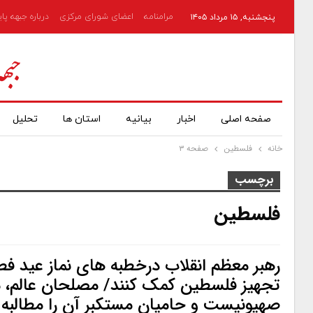
مرامنامه
اعضای شورای مرکزی
درباره جبهه پا
پنجشنبه, ۱۵ مرداد ۱۴۰۵
صفحه اصلی
اخبار
بیانیه
استان ها
تحلیل
خانه
فلسطین
صفحه ۳
برچسب
فلسطین
رهبر معظم انقلاب درخطبه های نماز عید ف
تجهیز فلسطین کمک کنند/ مصلحان عالم، م
صهیونیست و حامیان مستکبر آن را مطالبه 