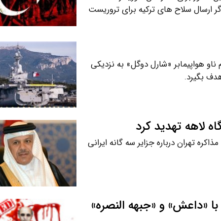
اگر ارسال سلاح های ترکیه برای تروریست
 ناو هواپیمابر «شارل دوگل» به نزدیکی
هدف بگیرد.
اه لاهه تهدید کرد
اکره تهران درباره جزایر سه گانه ایرانی
 با «داعش» و «جبهه النصره»