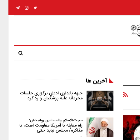
آخرین ها
جبهه پایداری ادعای برگزاری جلسات
محرمانه علیه پزشکیان را رد کرد
حجت‌الاسلام والمسلمین روانبخش:
راه مقابله با آمریکا مقاومت است، نه
مذاکره/ مجلس نباید حتی
…