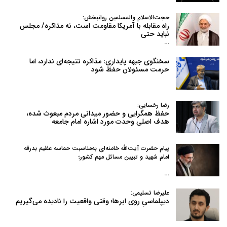
حجت‌الاسلام والمسلمین روانبخش:
راه مقابله با آمریکا مقاومت است، نه مذاکره/ مجلس
نباید حتی
…
سخنگوی جبهه پایداری: مذاکره نتیجه‌ای ندارد، اما
حرمت مسئولان حفظ شود
رضا رخسایی:
حفظ همگرایی و حضور میدانی مردم مبعوث شده،
هدف اصلی وحدت مورد اشاره امام جامعه
پیام حضرت آیت‌الله خامنه‌ای به‌مناسبت حماسه عظیم بدرقه
امام شهید و تبیین مسائل مهم کشور؛
…
علیرضا تسلیمی:
دیپلماسیِ روی ابرها؛ وقتی واقعیت را نادیده می‌گیریم