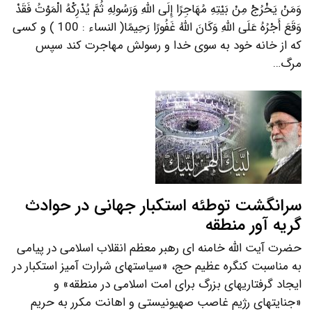
وَمَنْ یَخْرُجْ مِنْ بَیْتِهِ مُهَاجِرًا إِلَی اللَّهِ وَرَسُولِهِ ثُمَّ یُدْرِکْهُ الْمَوْتُ فَقَدْ
وَقَعَ أَجْرُهُ عَلَی اللَّهِ وَکَانَ اللَّهُ غَفُورًا رَحِیمًا( النساء : 100 ) و کسی
که از خانه خود به سوی خدا و رسولش مهاجرت کند سپس
مرگ…
سرانگشت توطئه استکبار جهانی در حوادث
گریه آور منطقه
حضرت آیت الله خامنه ای رهبر معظم انقلاب اسلامی در پیامی
به مناسبت کنگره عظیم حج، «سیاستهای شرارت آمیز استکبار در
ایجاد گرفتاریهای بزرگ برای امت اسلامی در منطقه» و
«جنایتهای رژیم غاصب صهیونیستی و اهانت مکرر به حریم