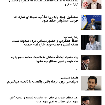
راه مقابله با آمریکا مقاومت است، نه مذاکره/ مجلس
نباید حتی
…
سخنگوی جبهه پایداری: مذاکره نتیجه‌ای ندارد، اما
حرمت مسئولان حفظ شود
رضا رخسایی:
حفظ همگرایی و حضور میدانی مردم مبعوث شده،
هدف اصلی وحدت مورد اشاره امام جامعه
پیام حضرت آیت‌الله خامنه‌ای به‌مناسبت حماسه عظیم بدرقه
امام شهید و تبیین مسائل مهم کشور؛
…
علیرضا تسلیمی:
دیپلماسیِ روی ابرها؛ وقتی واقعیت را نادیده می‌گیریم
رهبر معظم انقلاب در پیامی به‌ مناسبت تشییع و تدفین آقای
شهید ایران خطاب به امام شهید امت: