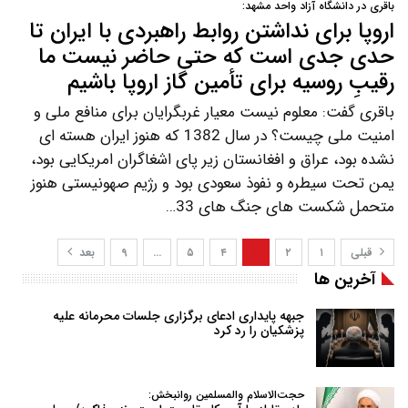
باقری در دانشگاه آزاد واحد مشهد:
اروپا برای نداشتن روابط راهبردی با ایران تا
حدی جدی است که حتی حاضر نیست ما
رقیبِ روسیه برای تأمین گاز اروپا باشیم
باقری گفت: معلوم نیست معیار غربگرایان برای منافع ملی و
امنیت ملی چیست؟ در سال 1382 که هنوز ایران هسته ای
نشده بود، عراق و افغانستان زیر پای اشغاگران امریکایی بود،
یمن تحت سیطره و نفوذ سعودی بود و رژیم صهونیستی هنوز
متحمل شکست های جنگ های 33…
قبلی
۱
۲
۳
۴
۵
…
۹
بعد
آخرین ها
جبهه پایداری ادعای برگزاری جلسات محرمانه علیه
پزشکیان را رد کرد
حجت‌الاسلام والمسلمین روانبخش: