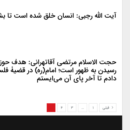
آیت الله رجبی: انسان خلق شده است تا ب
حجت الاسلام مرتضی آقاتهرانی: هدف حوزه
رسیدن به ظهور است؛ امام(ره) در قضیۀ فلس
دادم تا آخر پای آن می‌ایستم
قبلی
۱
…
۳
۴
۵