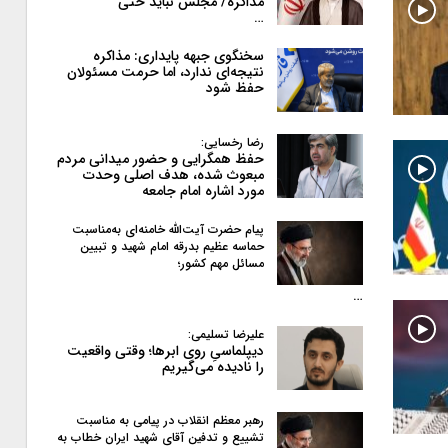
مذاکره/ مجلس نباید حتی
…
سخنگوی جبهه پایداری: مذاکره
نتیجه‌ای ندارد، اما حرمت مسئولان
حفظ شود
رضا رخسایی:
حفظ همگرایی و حضور میدانی مردم
مبعوث شده، هدف اصلی وحدت
مورد اشاره امام جامعه
پیام حضرت آیت‌الله خامنه‌ای به‌مناسبت
حماسه عظیم بدرقه امام شهید و تبیین
مسائل مهم کشور؛
…
علیرضا تسلیمی:
دیپلماسیِ روی ابرها؛ وقتی واقعیت
را نادیده می‌گیریم
رهبر معظم انقلاب در پیامی به‌ مناسبت
تشییع و تدفین آقای شهید ایران خطاب به