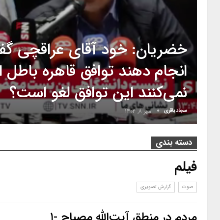
خضریان: خود آقای عراقچی گفت
انجام دهند توافق قاهره باطل ا
نمی‌کنند این توافق لغو است؟
سجاد باقری
مهر ۸, ۱۴۰۴
دسته بندی
فیلم
صوت
گزارش تصویری
مردم در منطق آیت‌الله مصباح -۱