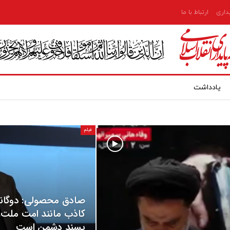
یداری
ارتباط با ما
یادداشت
فیلم
صادق محصولی: دوگانه
کاذب مانند امت ملت،
پسند دشمن است