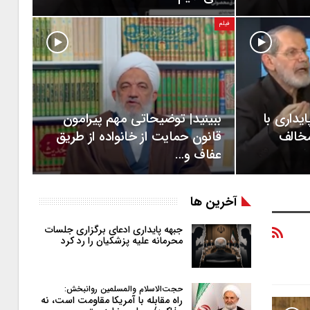
فیلم
ایداری با
ببینید| توضیحاتی مهم پیرامون
مخالف
قانون حمایت از خانواده از طریق
عفاف و…
آخرین ها
جبهه پایداری ادعای برگزاری جلسات
محرمانه علیه پزشکیان را رد کرد
حجت‌الاسلام والمسلمین روانبخش:
راه مقابله با آمریکا مقاومت است، نه