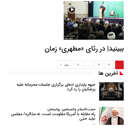
ببینید| در رثای «مطهری» زمان
۱
۲
۳
…
۷
بعد
آخرین ها
جبهه پایداری ادعای برگزاری جلسات محرمانه علیه
پزشکیان را رد کرد
حجت‌الاسلام والمسلمین روانبخش:
راه مقابله با آمریکا مقاومت است، نه مذاکره/ مجلس
نباید حتی
…