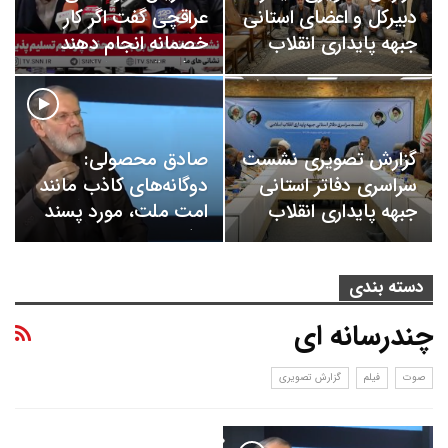
دبیرکل و اعضای استانی
عراقچی گفت اگر کار
جبهه پایداری انقلاب
خصمانه انجام دهند
اسلامی با…
توافق قاهره باطل…
گزارش تصویری نشست
صادق محصولی:
سراسری دفاتر استانی
دوگانه‌های کاذب مانند
جبهه پایداری انقلاب
امت ملت، مورد پسند
اسلامی
دشمن است
دسته بندی
چندرسانه ای
صوت
فیلم
گزارش تصویری