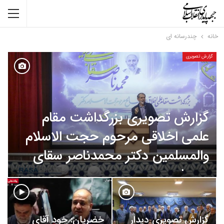
خانه
چندرسانه ای
گزارش تصویری
گزارش تصویری بزرگداشت مقام
علمی اخلاقی مرحوم حجت‌ الاسلام
والمسلمین دکتر محمدناصر سقای
بی‌ریا
سجاد باقری
بهمن ۱۳, ۱۴۰۴
0
گزارش تصویری دیدار
خضریان: خود آقای