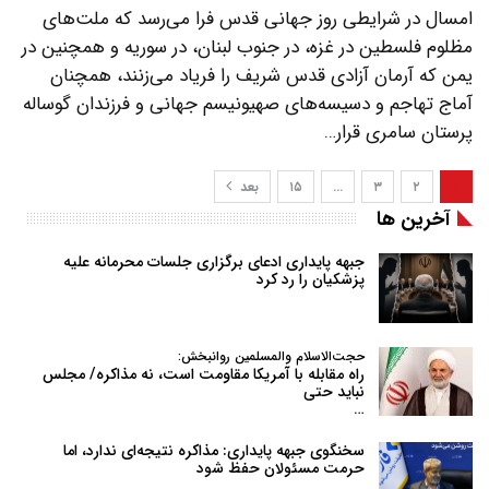
امسال در شرایطی روز جهانی قدس فرا‌ می‌رسد که ملت‌های
مظلوم فلسطین در غزه، در جنوب لبنان، در سوریه و همچنین در
یمن که آرمان آزادی قدس شریف را فریاد می‌زنند، همچنان
آماج تهاجم و دسیسه‌های صهیونیسم جهانی و فرزندان گوساله
پرستان سامری قرار…
۱
۲
۳
…
۱۵
بعد
آخرین ها
جبهه پایداری ادعای برگزاری جلسات محرمانه علیه
پزشکیان را رد کرد
حجت‌الاسلام والمسلمین روانبخش:
راه مقابله با آمریکا مقاومت است، نه مذاکره/ مجلس
نباید حتی
…
سخنگوی جبهه پایداری: مذاکره نتیجه‌ای ندارد، اما
حرمت مسئولان حفظ شود