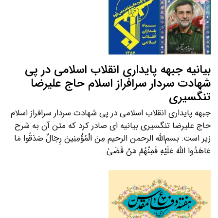
بیانیه جبهه پایداری انقلاب اسلامی در پی
شهادت سردار سرافراز اسلام حاج علیرضا
تنگسیری
جبهه پایداری انقلاب اسلامی در پی شهادت سردار سرافراز اسلام
حاج علیرضا تنگسیری بیانیه ای صادر کرد که متن آن به شرح
زیر است: بسم‌الله الرحمن الرحیم مِنَ الْمُؤْمِنِینَ رِجَالٌ صَدَقُوا مَا
عَاهَدُوا اللَّهَ عَلَیْهِ فَمِنْهُمْ مَنْ قَضَىٰ…