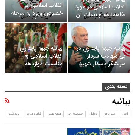
انقلاب اسلامی در
انقلاب اسلامی در مورد
خصوص ورود به مرحله
تفاهم‌نامه و تبعات آن
جدیدی از دفاع…
بیانیه جبهه پایداری در
بیانیه جبهه پایداری
پی شهادت سردار
انقلاب اسلامی به
سرلشکر پاسدار شهید
مناسبت دوازدهم
مجید خادمی…
فروردین سالروز…
دسته بندی
بیانیه
اخبار
استان ها
تحلیل
چندرسانه ای
علامه بصیر
فیلم و صوت
یادداشت