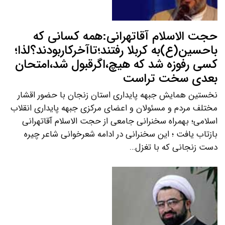
حجت الاسلام آقاتهرانی:همه کسانی که
باحسین(ع)به کربلا رفتند؛تاآخرکاربودند؟لذا؛
کسی رفوزه شد که هیچ،اگرقبول شد،امتحان
بعدی سخت تراست
نخستین همایش جبهه پایداری استان زنجان با حضور اقشار
مختلف مردم و مسئولان و اعضای مرکزی جبهه پایداری انقلاب
اسلامی؛ بهمراه سخنرانی جامعی از حجت الاسلام آقاتهرانی
بازتاب یافت ؛ این سخنرانی در ادامه شعرخوانی شاعر چیره
دست زنجانی که با تغزل…