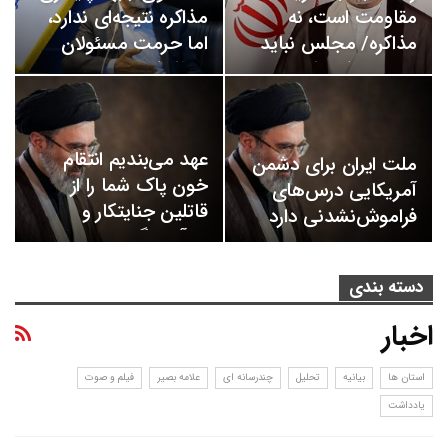
مقاومت است، نه
مذاکره نتیجه‌ای ندارد،
مذاکره/ مجلس نباید
اما حرمت مسئولان
حتی در شرایط…
حفظ شود
عهد می‌بندیم انتقام
ملت ایران برای دشمن
خون پاک شما را از
آمریکایی درس‌های
قاتلین جنایتکار و
فراموش‌نشدنی دارد
بی‌آبرو بگیریم
دسته بندی
اخبار
استان ها
بیانیه
تحلیل
چندرسانه ای
علامه بصیر
فیلم و صوت
یادداشت