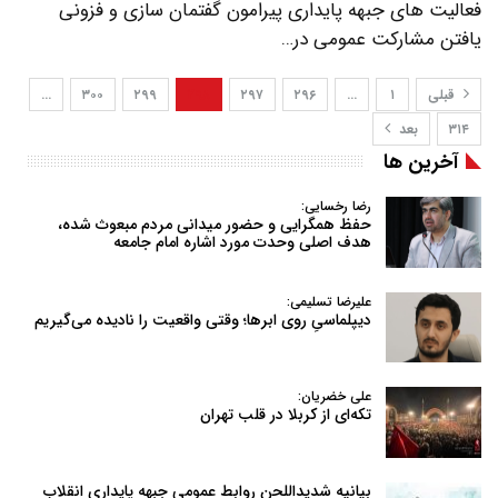
فعالیت های جبهه پایداری پیرامون گفتمان سازی و فزونی
یافتن مشارکت عمومی در…
قبلی
۱
…
۲۹۶
۲۹۷
۲۹۸
۲۹۹
۳۰۰
…
۳۱۴
بعد
آخرین ها
رضا رخسایی:
حفظ همگرایی و حضور میدانی مردم مبعوث شده،
هدف اصلی وحدت مورد اشاره امام جامعه
علیرضا تسلیمی:
دیپلماسیِ روی ابرها؛ وقتی واقعیت را نادیده می‌گیریم
علی خضریان:
تکه‌ای از کربلا در قلب تهران
بیانیه شدیداللحن روابط عمومی جبهه پایداری انقلاب