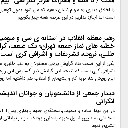
است / با فتنه و انحراف هرگز کنار نمی آییم
با اخلاق مداری به مردم نشان دهیم که می شود بدون توهین
است اما اجازه نداریم در این عرصه همه چیز بگوییم.
رهبر معظم انقلاب در آستانه ی سی و سومین 
خطبه های نماز جمعه تهران؛ یک ضعف، گرا
طلبی، ثروت، تشریفات و اشرافی گری است
یکی از این ضعف ها، گرایش برخی مسئولان به دنیا طلبی، م
اشرافی گری است که نتیجه این گرایش نیز، گسترش این روحیه
این رویش ها، توبه کار و پشیمان از انقلاب هم داشتیم اما ر
دیدار جمعی از دانشجویان و جوانان اندیشمند
لنکرانی
در این دیدار ساده و صمیمی،سخنگوی جبهه پایداری پس از 
سخنانی به تبیین اصول جبهه پایداری پرداخت و در بیاناتی او
تشریح نمود.