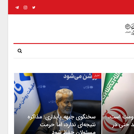
اخبار
قاومت است،
سخنگوی جبهه پایداری: مذاکره
د حتی در
نتیجه‌ای ندارد، اما حرمت
مسئولان حفظ شود