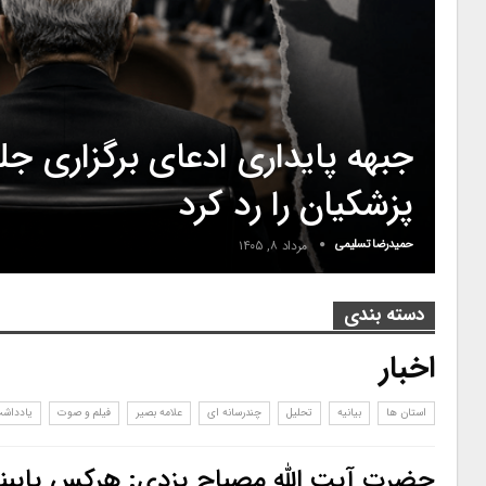
جبهه پایداری ادعای برگزاری ج
پزشکیان را رد کرد
حمیدرضا تسلیمی
مرداد ۸, ۱۴۰۵
دسته بندی
اخبار
استان ها
بیانیه
تحلیل
چندرسانه ای
علامه بصیر
فیلم و صوت
یادداش
حضرت آیت الله مصباح یزدی: هرکس پایبندی 