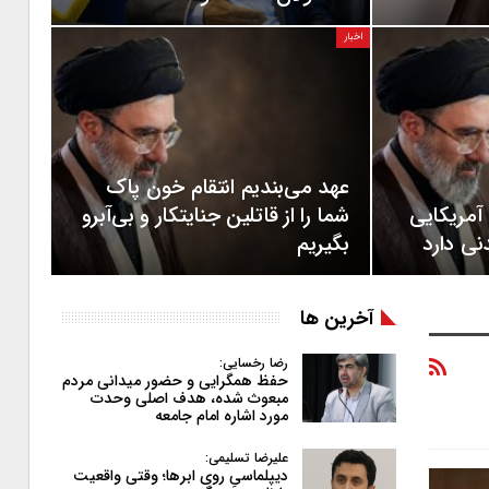
اخبار
عهد می‌بندیم انتقام خون پاک
آمریکایی
شما را از قاتلین جنایتکار و بی‌آبرو
ی دارد
بگیریم
آخرین ها
رضا رخسایی:
حفظ همگرایی و حضور میدانی مردم
مبعوث شده، هدف اصلی وحدت
مورد اشاره امام جامعه
علیرضا تسلیمی:
دیپلماسیِ روی ابرها؛ وقتی واقعیت