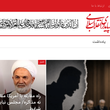
ی
ارتباط با ما
یادداشت
اخبار
راه مقابله با آمریکا م
نه مذاکره/ مجلس نبای
شرایط…