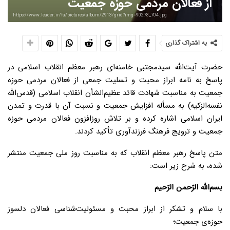
از فعالان مردمی حوزه جمعیت
https://www.leader.ir/fa/pictures/album/2913/grid?img=90278_704.jpg
به اشتراک گذاری
حضرت آیت‌الله سیدمجتبی خامنه‌ای رهبر معظم انقلاب اسلامی در
پاسخ به نامه ابراز محبت و تسلیت جمعی از فعالان مردمی حوزه
جمعیت به مناسبت شهادت قائد عظیم‌الشأن انقلاب اسلامی (قدس‌الله
نفسه‌الزکیه) به مسأله افزایش جمعیت و نسبت آن با قدرت و تمدن
ایران اسلامی اشاره کرده و بر تلاش روزافزون فعالان مردمی حوزه
جمعیت و ترویج فرهنگ فرزندآوری تأکید کردند.
متن پاسخ رهبر معظم انقلاب که به مناسبت روز ملی جمعیت منتشر
شده، به شرح زیر است:
بسم‌الله
الرّحمن
الرّحیم
با سلام و تشکر از ابراز محبت و مسئولیت‌شناسی فعالان دلسوز
حوزه‌ی جمعیت؛