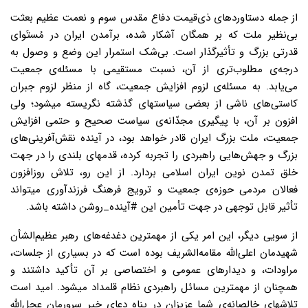
از جمله دستاوردهای ذی‌قیمت دفاع مقدس سوم و نعمت عظیم بعثت
بی‌نظیر ملت که بر همگان آشکار شده، برآمدن ایران در مُستَوای
قدرتی بزرگ و تأثیرگذار است. بی‌شک استمرار این وضع و وصول به
درجه‌ی مطلوب‌تری از آن، نسبت مستقیمی با مسئله‌ی جمعیت
می‌یابد. به مسئله‌ی لزوم افزایش جمعیت، گاه از منظر لزوم جبران
کاستی‌های ناشی از بعضی سیاستهای گذشته نگریسته میشود؛ ولی
افزون بر آن، با پیگیری مجدّانه‌ی سیاست صحیح و حتمی افزایش
جمعیت، ملت بزرگ ایران قادر خواهد بود، در آینده نقش‌آفرینی‌های
بزرگ و جهش‌هایی راهبردی را تجربه کرده، قدمهای بلندی را در جهت
خلق تمدن نوین ایران اسلامی بردارد. از این رو، تلاش روزافزون
فعالان مردمی حوزه‌ی جمعیت و ترویج فرهنگ فرزندآوری میتواند
تأثیر قابل توجهی در جهت تأمین این #آینده‌_روشن داشته باشد.
از سویی دیگر، این امر یکی از مهمترین دغدغه‌های رهبر عظیم‌الشأن
شهیدمان اعلی‌الله مقامه‌الشریف بوده است که در بسیاری از جلسات،
مراودات، و دیدارهای عمومی و اختصاصی بر آن تأکید داشتند و
همچنان از مهمترین مسائل راهبردی نظام قلمداد میشود. امید است
تلاشهای خالصانه‌ی شما عزیزان در پناه دعای خیر سرورمان عجل‌الله