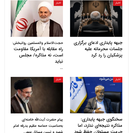
اخبار
اخبار
جبهه پایداری ادعای برگزاری
حجت‌الاسلام والمسلمین روانبخش:
جلسات محرمانه علیه
راه مقابله با آمریکا مقاومت
پزشکیان را رد کرد
است، نه مذاکره/ مجلس
نباید
…
اخبار
اخبار
سخنگوی جبهه پایداری:
پیام حضرت آیت‌الله خامنه‌ای
مذاکره نتیجه‌ای ندارد، اما
به‌مناسبت حماسه عظیم بدرقه امام
حرمت مسئولان حفظ شود
…
شهید و تبیین مسائل مهم