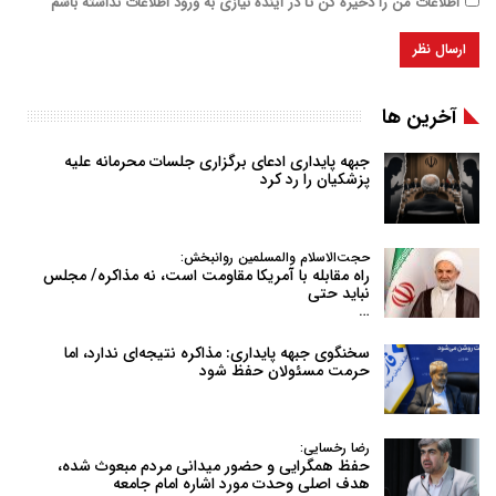
اطلاعات من را ذخیره کن تا در آینده نیازی به ورود اطلاعات نداشته باشم
آخرین ها
جبهه پایداری ادعای برگزاری جلسات محرمانه علیه
پزشکیان را رد کرد
حجت‌الاسلام والمسلمین روانبخش:
راه مقابله با آمریکا مقاومت است، نه مذاکره/ مجلس
نباید حتی
…
سخنگوی جبهه پایداری: مذاکره نتیجه‌ای ندارد، اما
حرمت مسئولان حفظ شود
رضا رخسایی:
حفظ همگرایی و حضور میدانی مردم مبعوث شده،
هدف اصلی وحدت مورد اشاره امام جامعه