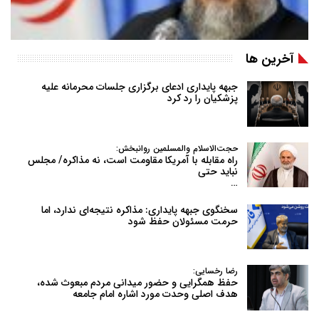
آخرین ها
جبهه پایداری ادعای برگزاری جلسات محرمانه علیه
پزشکیان را رد کرد
حجت‌الاسلام والمسلمین روانبخش:
راه مقابله با آمریکا مقاومت است، نه مذاکره/ مجلس
نباید حتی
…
سخنگوی جبهه پایداری: مذاکره نتیجه‌ای ندارد، اما
حرمت مسئولان حفظ شود
رضا رخسایی:
حفظ همگرایی و حضور میدانی مردم مبعوث شده،
هدف اصلی وحدت مورد اشاره امام جامعه