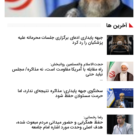
آخرین ها
جبهه پایداری ادعای برگزاری جلسات محرمانه علیه
پزشکیان را رد کرد
حجت‌الاسلام والمسلمین روانبخش:
راه مقابله با آمریکا مقاومت است، نه مذاکره/ مجلس
نباید حتی
…
سخنگوی جبهه پایداری: مذاکره نتیجه‌ای ندارد، اما
حرمت مسئولان حفظ شود
رضا رخسایی:
حفظ همگرایی و حضور میدانی مردم مبعوث شده،
هدف اصلی وحدت مورد اشاره امام جامعه