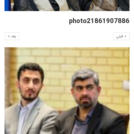
photo21861907886
قبلی
بعد