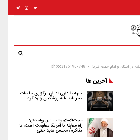
ه در استان و امام جمعه تبریز
photo21861907748
آخرین ها
جبهه پایداری ادعای برگزاری جلسات
محرمانه علیه پزشکیان را رد کرد
حجت‌الاسلام والمسلمین روانبخش:
راه مقابله با آمریکا مقاومت است، نه
مذاکره/ مجلس نباید حتی
…