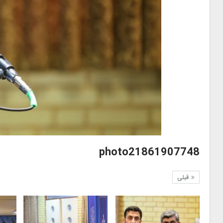
photo21861907748
قبلی