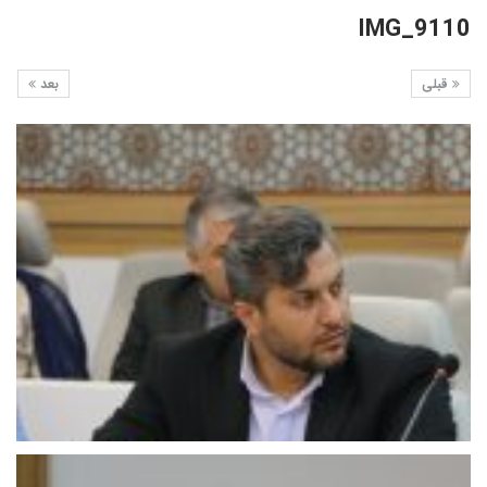
IMG_9110
قبلی
بعد