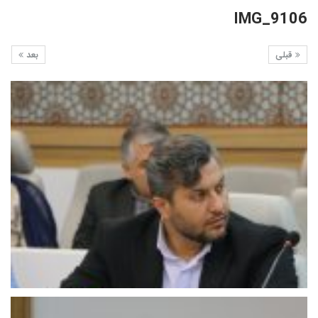
IMG_9106
قبلی
بعد