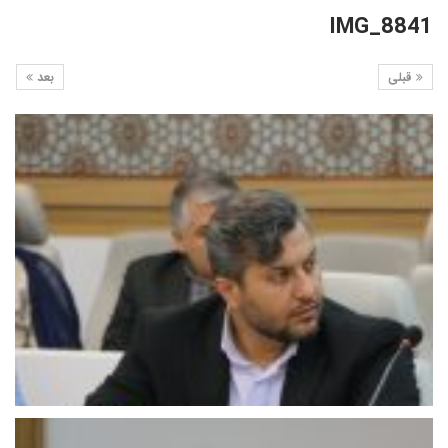
IMG_8841
قبلی
بعد