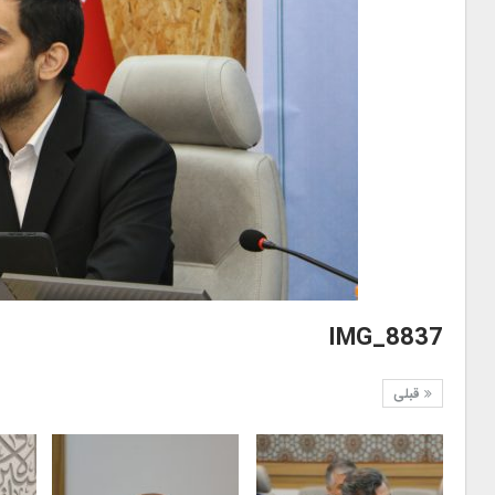
IMG_8837
قبلی