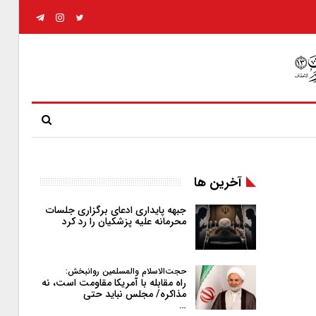
آخرین ها
جبهه پایداری ادعای برگزاری جلسات
محرمانه علیه پزشکیان را رد کرد
حجت‌الاسلام والمسلمین روانبخش:
راه مقابله با آمریکا مقاومت است، نه
مذاکره/ مجلس نباید حتی
…