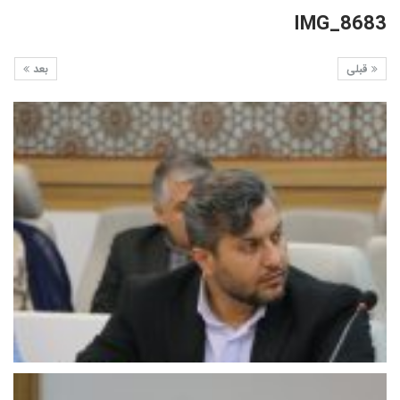
IMG_8683
قبلی
بعد