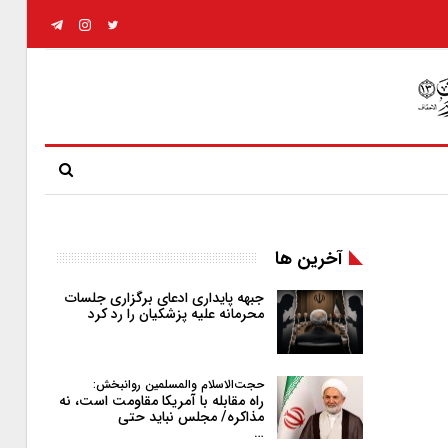
آخرین ها
جبهه پایداری ادعای برگزاری جلسات
محرمانه علیه پزشکیان را رد کرد
حجت‌الاسلام والمسلمین روانبخش:
راه مقابله با آمریکا مقاومت است، نه
مذاکره/ مجلس نباید حتی
…