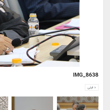
IMG_8638
قبلی