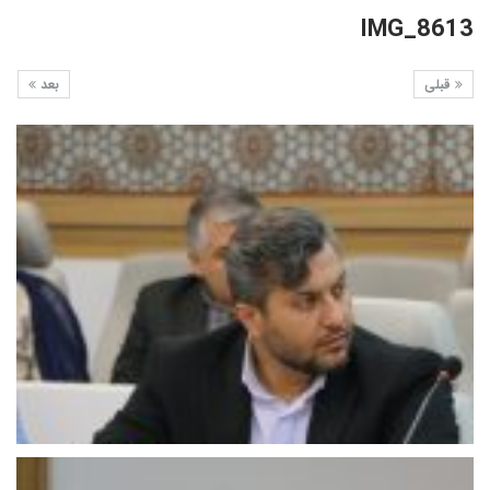
IMG_8613
قبلی
بعد