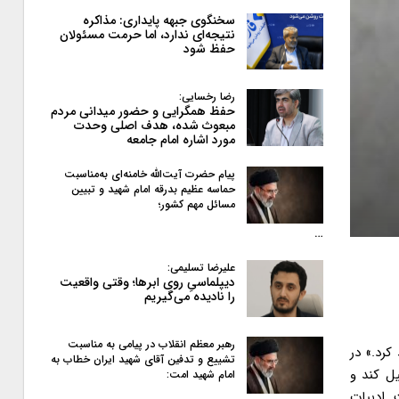
سخنگوی جبهه پایداری: مذاکره
نتیجه‌ای ندارد، اما حرمت مسئولان
حفظ شود
رضا رخسایی:
حفظ همگرایی و حضور میدانی مردم
مبعوث شده، هدف اصلی وحدت
مورد اشاره امام جامعه
پیام حضرت آیت‌الله خامنه‌ای به‌مناسبت
حماسه عظیم بدرقه امام شهید و تبیین
مسائل مهم کشور؛
…
علیرضا تسلیمی:
دیپلماسیِ روی ابرها؛ وقتی واقعیت
را نادیده می‌گیریم
رهبر معظم انقلاب در پیامی به‌ مناسبت
کرد.» در
تشییع و تدفین آقای شهید ایران خطاب به
یل کند و
امام شهید امت:
. ادبیات