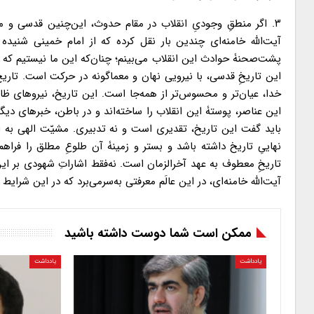
۳. اگر منطقِ وجودیِ انقلاب در مقام حدوث، این‌چنین قدسی و مل
آیت‌الله خامنه‌ای چندین بار نقل کرده که از امام خمینی شنی
پشت‌صحنۀ حوادث این انقلاب می‌بینم؛ چنان‌که این ما نیستیم که ع
این تاریخِ قدسی، با نیرویی نهان و معماگونه در حرکت است. تاریخ
خدا، عیان‌تر و محسوس‌تر از همه‌جا است. این تاریخ، نیروهای ظا
این عناصر، پوستۀ این انقلاب را ساخته‌اند و در باطن، خبرهای دیگ
باید گفت این تاریخ، تقدیری است و نه تدبیری. مشیّت الهی به ای
نهاییِ تاریخ داشته باشد و بستر و زمینۀ آن طلوعِ مطلق را فرا
تاریخِ معطوف به عهد آخرالزمان است. نه‌فقط اشاراتِ شهودی بر این 
آیت‌الله خامنه‌ای، در این عالَم معرفتی به‌سرمی‌برد که در این شرای
ممکن است شما دوست داشته باشید
یادداشت
یادداشت