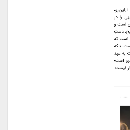
زاین‌رو،
ی را در
ان است و
یخ، دستِ
ن است که
ست، بلکه
ت به عهد
یدی است؛
ار نیست.