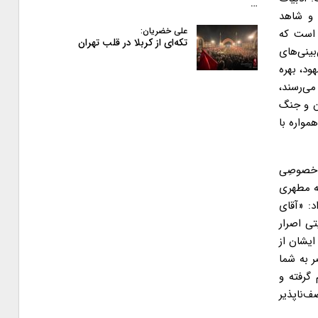
…
 و شاهد
علی خضریان:
 است که
تکه‌ای از کربلا در قلب تهران
بینی‌های
ود، بهره
 می‌رسند،
ان و جنگ
مواره با
ع خصوصِی
مه مطهری
د: «آقای
تی اصرار
ایشان از
ر به شما
گرفته و
ف‌ناپذیر