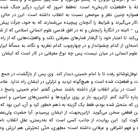
 با «قطعیّتِ تاریخی» است. نه‌فقط امروز که ایران، درگیر جنگ شده
 همواره چنین نظر و موضعی نسبت به انقلاب داشته است. این در حالی
کار می‌گیرند و شرایط را آنچنان پیچیده می‌شمارند که به خود، جرأت پیش‌
ی – البته در انگارۀ رایجش و نه در افق قدسیِ علوم انسانیِ اسلامی که از شه
‌کند تا اعتبار خود را گرفتار قمارهای معرفتی نکند و واقعیّت‌هایی که از راه
منه‌‌ای از کدام چشم‌انداز و در چهارچوب کدام نظریه و نگاه، به مسألۀ ایر
ای علوم انسانی در میان نیست، پس چه نوع معرفتی در کار است که ایشان ه
به نوفل‌‌لوشاتو رفت تا با امام خمینی دیدار کند. وی پس از بازگشت، در جم
ت و قطعیّت شده است و هیچ‌گونه تردید و تزلزلی در ایشان راه ندارد. علا
 است در برابر انقلاب قرار داشته باشند سخن گفتم. امام خمینی پاسخ دا
ه تأکید کنم. ازاین‌رو، باز بر روی برآورد‌ها و تخمین‌های سیاسی و امنی
 من که متحیّر شده بودم، فقط یک گزینه به ذهم خطور کرد و آن، این بود که 
‌چنین قطعی سخن می‌گوید. ازاین‌جهت، از ایشان پرسیدم: آیا حضرت ولی‌عص
وت کرد. این روایت، از جانب کسی است که به‌درستی، عقلِ انقلاب نام 
ده و فهم اشراقی و عرفانی داشته است؛ مطهری، حتّی تحیّرش هم ارزش وص