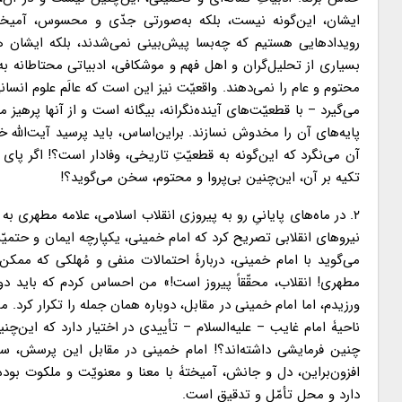
ایشان، این‌گونه نیست، بلکه به‌صورتی جدّی و محسوس، آمیختۀ
رویدادهایی هستیم که چه‌بسا پیش‌بینی نمی‌شدند، بلکه ایشان
بسیاری از تحلیل‌گران و اهل فهم و موشکافی، ادبیاتی محتاطانه به‌
محتوم و عام را نمی‌دهند. واقعیّت نیز این است که عالَم علوم انسان
می‌گیرد – با قطعیّت‌های آینده‌نگرانه، بیگانه است و از آنها پرهیز می
پایه‌های آن را مخدوش نسازند. براین‌اساس، باید پرسید آیت‌الله خا
آن می‌نگرد که این‌گونه به قطعیّتِ تاریخی، وفادار است؟! اگر پ
تکیه بر آن، این‌چنین بی‌پروا و محتوم، سخن می‌گوید؟!
۲. در ماه‌های پایانیِ رو به پیروزی انقلاب اسلامی، علامه مطهری 
نیروهای انقلابی تصریح کرد که امام خمینی، یکپارچه ایمان و حتمیّ
می‌گوید با امام خمینی، دربارۀ احتمالات منفی و مُهلکی که ممکن
مطهری! انقلاب، محقّقاً پیروز است!» من احساس کردم که باید دوبار
ورزیدم، اما امام خمینی در مقابل، دوباره همان جمله را تکرار کرد.
ناحیۀ امام غایب – علیه‌السلام – تأییدی در اختیار دارد که این
چنین فرمایشی داشته‌اند؟! امام خمینی در مقابل این پرسش، سک
افزون‌براین، دل و جانش، آمیختۀ با معنا و معنویّت و ملکوت بو
دارد و محل تأمّل و تدقیق است.