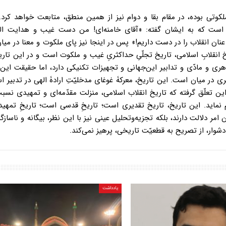
کوتی بوده، در مقام بقا و دوام نیز از همین منطق، متابعت خواهد کرد. ا
ده است که به ایشان گفته: «آقای خامنه‌ای! من دست غیب و هدایت اله
نان انقلاب را در دست داریم!» پس در اینجا نیز پای ملکوت و معنا در می
 انقلابِ اسلامی، تاریخ تجلّیِ حداکثریِ غیب و ملکوت است و در این تار
هری و مادّی و تدابیر این‌جهانی و تجهیزات تکنیکی دارد، اما حقیقت ای
ری در میان است. این تاریخ، معرکۀ غوغای مدخلیّتِ ارادۀ الهی در تدبیر ا
ن تعلّق گرفته که تاریخ انقلاب اسلامی، منزلت مقدّمه‌ای و تمهیدی نسب
هم نماید. این تاریخ، تاریخ تقدیری است؛ تاریخِ قدسی است؛ تاریخِ تمه
امر دلالت دارند، بلکه تجزیه‌وتحلیل عینی نیز با این نظر، بیگانه و ناسازگ
ط دشوار، از تصریح به قطعیّت تاریخی، پرهیز نمی‌کند.
یادداشت