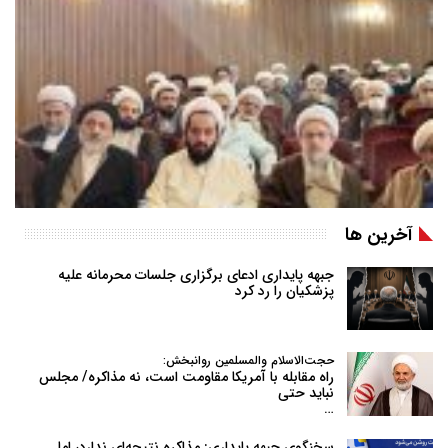
آخرین ها
جبهه پایداری ادعای برگزاری جلسات محرمانه علیه
پزشکیان را رد کرد
حجت‌الاسلام والمسلمین روانبخش:
راه مقابله با آمریکا مقاومت است، نه مذاکره/ مجلس
نباید حتی
…
سخنگوی جبهه پایداری: مذاکره نتیجه‌ای ندارد، اما