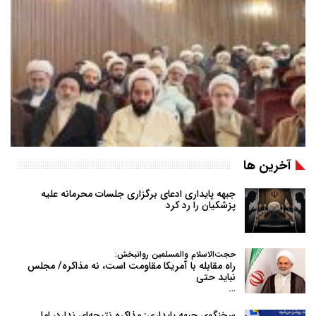
آخرین ها
جبهه پایداری ادعای برگزاری جلسات محرمانه علیه
پزشکیان را رد کرد
حجت‌الاسلام والمسلمین روانبخش:
راه مقابله با آمریکا مقاومت است، نه مذاکره/ مجلس
نباید حتی
…
سخنگوی جبهه پایداری: مذاکره نتیجه‌ای ندارد، اما