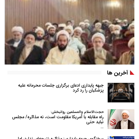
آخرین ها
جبهه پایداری ادعای برگزاری جلسات محرمانه علیه
پزشکیان را رد کرد
حجت‌الاسلام والمسلمین روانبخش:
راه مقابله با آمریکا مقاومت است، نه مذاکره/ مجلس
نباید حتی
…
سخنگوی جبهه پایداری: مذاکره نتیجه‌ای ندارد، اما