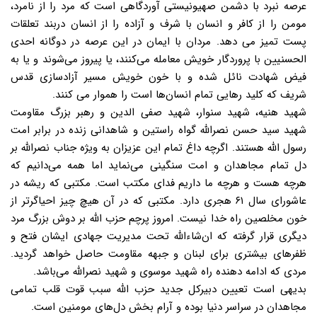
عرصه نبرد با دشمن صهیونیستی آوردگاهی است که مرد را از نامرد،
مومن را از کافر و انسان با شرف و آزاده را از انسان دربند تعلقات
پست تمیز می دهد. مردان با ایمان در این عرصه در دوگانه احدی
الحسنیین با پروردگار خویش معامله می‌کنند، یا پیروز می‌شوند و یا به
فیض شهادت نائل شده و با خون خویش مسیر آزادسازی قدس
شریف که کلید رهایی تمام انسان‌ها است را هموار می کنند.
شهید هنیه، شهید سنوار، شهید صفی الدین و رهبر بزرگ مقاومت
شهید سید حسن نصرالله گواه راستین و شاهدانی زنده در برابر امت
رسول الله هستند. اگرچه داغ تمام این عزیزان به ویژه جناب نصرالله بر
دل تمام مجاهدان و امت سنگینی می‌نماید اما همه می‌دانیم که
هرچه هست و هرچه ما داریم فدای مکتب است. مکتبی که ریشه در
عاشورای سال ۶۱ هجری دارد. مکتبی که در آن هیچ چیز احیاگرتر از
خون مخلصین راه خدا نیست. امروز پرچم حزب الله بر دوش بزرگ مرد
دیگری قرار گرفته که ان‌شاءالله تحت مدیریت جهادی ایشان فتح و
ظفرهای بیشتری برای لبنان و جبهه مقاومت حاصل خواهد گردید.
مردی که ادامه دهنده راه شهید موسوی و شهید نصرالله می‌باشد.
بدیهی است تعیین دبیرکل جدید حزب الله سبب قوت قلب تمامی
مجاهدان در سراسر دنیا بوده و آرام بخش دل‌های مومنین است.