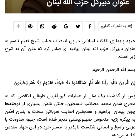
عنوان دبیرکل حزب الله لبنان
به اشتراک گذاری
جبهه پایداری انقلاب اسلامی در پی انتصاب جناب شیخ نعیم قاسم به
عنوان دبیرکل حزب الله لبنان بیانیه ای صادر کرد که متن آن به شرح
زیر است:
بسم الله الرحمن الرحیم
إِنَّ الَّذِینَ قَالُوا رَبُّنَا اللَّهُ ثُمَّ اسْتَقَامُوا فَلَا خَوْفٌ عَلَیْهِمْ وَلَا هُمْ یَحْزَنُونَ
پس از گذشت یک سال از عملیات غرورآفرین طوفان الاقصی که به
مطرح شدن مجدد مصائب فلسطین، خنثی شدن بسیاری از توطئه‌ها
چون پیمان ابراهیم و همچنین اصابت ضرباتی سخت و بنیان افکن
به پیکره رژیم منحوس صهیونیستی منجر شده است، جبهه مقاومت با
عزمی راسخ و ایمانی شکست ناپذیر به مسیر خود در این جهاد مقدس
ادامه می‌دهد.