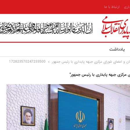
داری
ارتباط با ما
یادداشت
ان و اعضای شورای مرکزی جبهه پایداری با رئیس جمهور
172823570247233500
 مرکزی جبهه پایداری با رئیس جمهور"