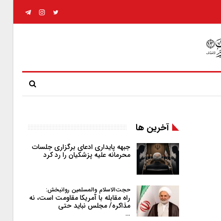
آخرین ها
جبهه پایداری ادعای برگزاری جلسات
محرمانه علیه پزشکیان را رد کرد
حجت‌الاسلام والمسلمین روانبخش:
راه مقابله با آمریکا مقاومت است، نه
مذاکره/ مجلس نباید حتی
…