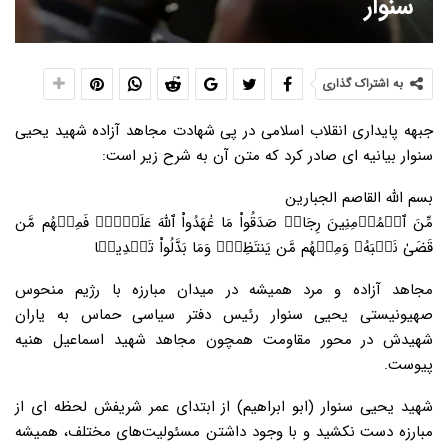
سنوار
به اشتراک گذاری
جبهه پایداری انقلاب اسلامی در پی شهادت مجاهد آزاده شهید یحیی
سنوار بیانیه ای صادر کرد که متن آن به شرح زیر است:
بسم الله القاصم الجبارین
مِّنَ ٱلۡمُؤۡمِنِینَ رِجَالࣱ صَدَقُواْ مَا عَٰهَدُواْ ٱللَّهَ عَلَیۡهِۖ فَمِنۡهُم مَّن
قَضَىٰ نَحۡبَهُۥ وَمِنۡهُم مَّن یَنتَظِرُۖ وَمَا بَدَّلُواْ تَبۡدِیلࣰا
مجاهد آزاده و مرد همیشه در میدان مبارزه با رژیم منحوس
صهیونیستی یحیی سنوار رئیس دفتر سیاسی حماس به یاران
شهیدش در محور مقاومت همچون مجاهد شهید اسماعیل هنیه
پیوست.
شهید یحیی سنوار (ابو ابراهیم) از ابتدای عمر شریفش لحظه ای از
مبارزه دست نکشید و با وجود داشتن مسئولیت‌های مختلف، همیشه