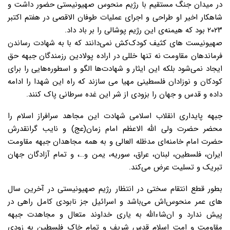
در میدان جنگ مستقیم با رژیم منحوس صهیونیستی حضور داشت و
شاهکار اخیر او طراحی و اجرای عملیات طوفان الاقصی در هفتم اکتبر
۲۰۲۳ بود که هیمنه‌ی این رژیم پوشالی را بر باد داد.
صهیونیست های کثیف کودک‌کش نمی‌دانند که با به شهادت رساندن
فرماندهان مقاومت نه تنها خللی در اراده پولادین رزمندگان جبهه حق
ایجاد نمی‌شود بلکه این ایثار و شهادت‌ها الگو و اسطوره‌هایی را برای
کودکان و نوزادان فلسطینی مهیا می سازند که راه این شهدا را ادامه
داده و قدس و جهان را بزودی از شر این غده سرطانی پاک کنند.
جبهه پایداری انقلاب اسلامی شهادت این مجاهد سرافراز اسلام را
محضر حضرت ولی الله الاعظم امام زمان(عج) و نایب گرانقدرش
حضرت امام خامنه‌ای مدظله العالی و به همه مجاهدان جبهه مقاومت
ایران، فلسطین، لبنان، عراق، سوریه، یمن و…، و تمام آزادگان جهان
تبریک و تسلیت عرض می‌کند.
بطور قطع انتقام سختی در انتظار رژیم صهیونیستی در آخرین سال
های عمر منحوس‌اش می‌باشد و اسرائیل جز نابودی کامل راهی در
پیش ندارد و ان‌شاءالله به یاری خداوند متعال و مجاهدت جبهه
مقاومت و امت اسلام قدس شریف و تمام خاک فلسطین به زودی