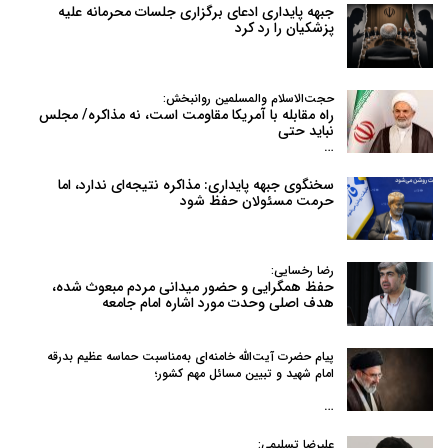
جبهه پایداری ادعای برگزاری جلسات محرمانه علیه
پزشکیان را رد کرد
حجت‌الاسلام والمسلمین روانبخش:
راه مقابله با آمریکا مقاومت است، نه مذاکره/ مجلس
نباید حتی
…
سخنگوی جبهه پایداری: مذاکره نتیجه‌ای ندارد، اما
حرمت مسئولان حفظ شود
رضا رخسایی:
حفظ همگرایی و حضور میدانی مردم مبعوث شده،
هدف اصلی وحدت مورد اشاره امام جامعه
پیام حضرت آیت‌الله خامنه‌ای به‌مناسبت حماسه عظیم بدرقه
امام شهید و تبیین مسائل مهم کشور؛
…
علیرضا تسلیمی: