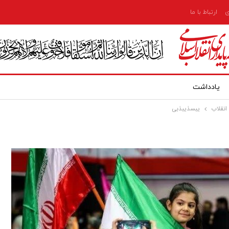
ی
ارتباط با ما
یادداشت
انقلاب
یبسذیبذبی