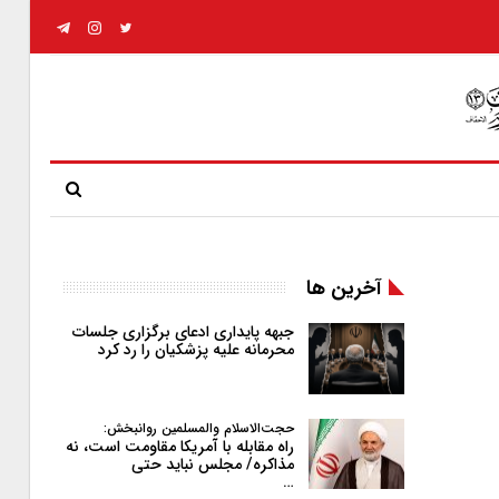
آخرین ها
جبهه پایداری ادعای برگزاری جلسات
محرمانه علیه پزشکیان را رد کرد
حجت‌الاسلام والمسلمین روانبخش:
راه مقابله با آمریکا مقاومت است، نه
مذاکره/ مجلس نباید حتی
…