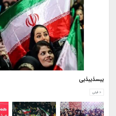
یبسذیبذبی
قبلی