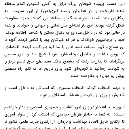
این دست پرورده شیطان بزرگ برای به آتش کشیدن تمام منطقه
شعله افروخت و باز فداییان زینب کبری(س) از این سرزمین به
پیکارش بلند شدند تجربه جنگ و مجاهدینی که در جبهه مقاومت
شکل گرفته بودند این بار فتنه‌ای بین‌المللی و جهانی را خواباند و همه
در حالی بود که در داخل عده‌ای به دنبال بستن با کدخدا افتاده بودند.
خود را برجامیون خواندند و هر که غیرشان بود را تکفیر کردند آنچه با
زور سلاح و ترور متوقف نشد آنان با مذاکره بتن‌کوب کردند. اقتصادی
که رونق نیافت و حاصل برجامشان تقریبا هیچ شد و این سستی
غربگرایانه تا بدان‌جا رفت که دشمن مالک سید علی حاج قاسم عزیز را
به شهادت رسانید تا تجربه‌ای شود برای تاریخ ما که تنها راه منطقی
پیش رو مبارزه و مقاومت است.
و مردم انتخاب کردند انتخاب مسیری که امیدش به داخل است و
شعارش پیروی از ولایت و هدفش استقلال و عزت.
امروز ما با افتخار در پای این انقلاب و جمهوری اسلامی پایدار خواهیم
ایستاد. نه فقط به خاطر هزاران خدمتی که انقلاب کرد از سواد آموزی
تا ارتقای خارق العاده بهداشت و درمان، از ارتقای قدرت علمی کشور تا
صدها پروژه صنعتی و فناورانه، از گسترش عدالت نسبت به گذشته تا