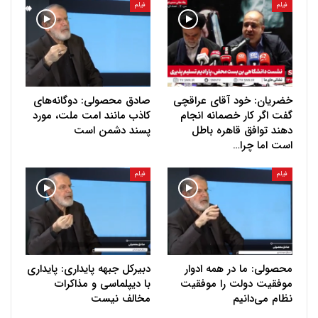
فیلم
فیلم
خضریان: خود آقای عراقچی
صادق محصولی: دوگانه‌های
گفت اگر کار خصمانه انجام
کاذب مانند امت ملت، مورد
دهند توافق قاهره باطل
پسند دشمن است
است اما چرا…
فیلم
فیلم
محصولی: ما در همه ادوار
دبیرکل جبهه پایداری: پایداری
موفقیت دولت را موفقیت
با دیپلماسی و مذاکرات
نظام می‌دانیم
مخالف نیست