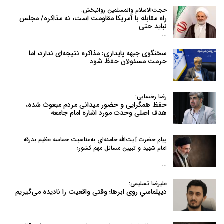
حجت‌الاسلام والمسلمین روانبخش:
راه مقابله با آمریکا مقاومت است، نه مذاکره/ مجلس
نباید حتی
…
سخنگوی جبهه پایداری: مذاکره نتیجه‌ای ندارد، اما
حرمت مسئولان حفظ شود
رضا رخسایی:
حفظ همگرایی و حضور میدانی مردم مبعوث شده،
هدف اصلی وحدت مورد اشاره امام جامعه
پیام حضرت آیت‌الله خامنه‌ای به‌مناسبت حماسه عظیم بدرقه
امام شهید و تبیین مسائل مهم کشور؛
…
علیرضا تسلیمی:
دیپلماسیِ روی ابرها؛ وقتی واقعیت را نادیده می‌گیریم