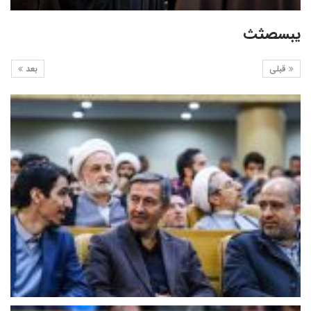
یبسصثث
قبلی
بعد