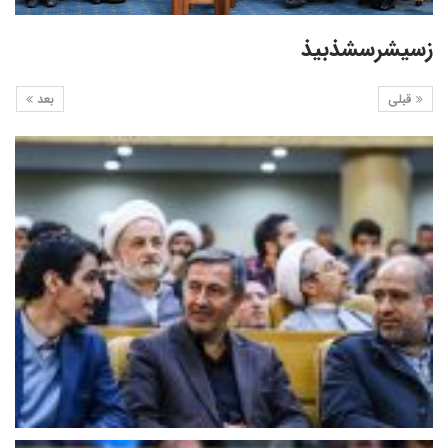
زسیشرسشذبیذ
قبلی
بعد