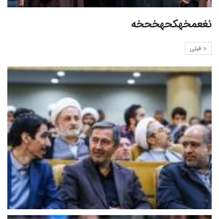
ئغعمخهکحهخحخه
قبلی