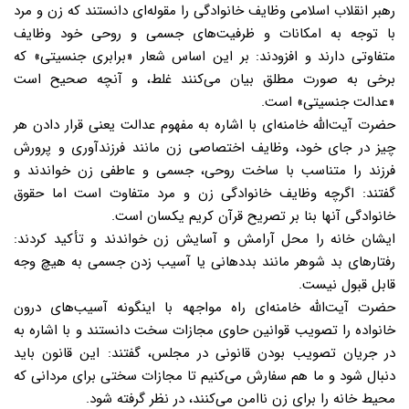
رهبر انقلاب اسلامی وظایف خانوادگی را مقوله‌ای دانستند که زن و مرد
با توجه به امکانات و ظرفیت‌های جسمی و روحی خود وظایف
متفاوتی دارند و افزودند: بر این اساس شعار «برابری جنسیتی» که
برخی به صورت مطلق بیان می‌کنند غلط، و آنچه صحیح است
«عدالت جنسیتی» است.
حضرت آیت‌الله خامنه‌ای با اشاره به مفهوم عدالت یعنی قرار دادن هر
چیز در جای خود، وظایف اختصاصی زن مانند فرزندآوری و پرورش
فرزند را متناسب با ساخت روحی، جسمی و عاطفی زن خواندند و
گفتند: اگرچه وظایف خانوادگی زن و مرد متفاوت است اما حقوق
خانوادگی آنها بنا بر تصریح قرآن کریم یکسان است.
ایشان خانه را محل آرامش و آسایش زن خواندند و تأکید کردند:
رفتارهای بد شوهر مانند بددهانی یا آسیب زدن جسمی به هیچ وجه
قابل قبول نیست.
حضرت آیت‌الله خامنه‌ای راه مواجهه با اینگونه آسیب‌های درون
خانواده را تصویب قوانین حاوی مجازات سخت دانستند و با اشاره به
در جریان تصویب بودن قانونی در مجلس، گفتند: این قانون باید
دنبال شود و ما هم سفارش می‌کنیم تا مجازات سختی برای مردانی که
محیط خانه را برای زن ناامن می‌کنند، در نظر گرفته شود.