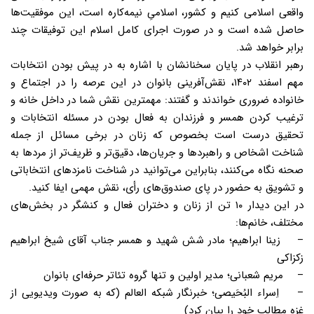
واقعی اسلامی کنیم و کشور، اسلامیِ نیمه‌کاره است، این موفقیت‌ها
حاصل شده است و در صورت اجرای کامل اسلام این توفیقات چند
برابر خواهد شد.
رهبر انقلاب در پایان سخنانشان با اشاره به در پیش بودن انتخابات
مهم اسفند ۱۴۰۲، نقش‌آفرینی بانوان در این عرصه را در اجتماع و
خانواده ضروری خواندند و گفتند: مهمترین نقش شما در داخل خانه و
ترغیب کردن همسر و فرزندان به فعال بودن در مسئله انتخابات و
تحقیق درست است بخصوص که زنان در برخی مسائل از جمله
شناخت اشخاص و راهبردها و جریان‌ها، دقیق‌تر و ظریف‌تر از مردها به
صحنه نگاه می‌کنند، بنابراین می‌توانید در شناخت نامزدهای انتخاباتی
و تشویق به حضور در پای صندوق‌های رأی، نقش مهمی ایفا کنید.
در این دیدار ۱۰ تن از زنان و دختران فعال و کنشگر در بخش‌های
مختلف، خانم‌ها:
– زینا ابراهیم؛ مادر شش شهید و همسر جناب آقای شیخ ابراهیم
زکزاکی
– مریم شعبانی؛ مدیر اولین و تنها گروه تئاتر حرفه‌ای بانوان
– اِسراء البُحَیصی؛ خبرنگار شبکه العالم (که به صورت ویدیویی از
غزه مطالب خود را بیان کرد)