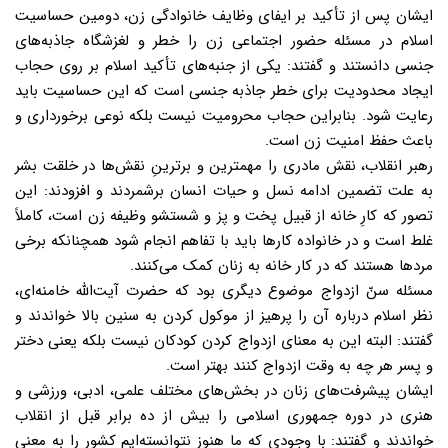
ایشان پس از تأکید بر ایفای وظایف خانوادگی زن، دومین حساسیت
اسلام در مسئله حضور اجتماعی زن را خطر و لغزشگاه جاذبه‌های
جنسی دانستند و گفتند: یکی از جنبه‌های تأکید اسلام بر روی حجاب
ایجاد محدودیت برای خطر جاذبه جنسی است که این حساسیت باید
رعایت شود. بنابراین حجاب محرومیت نیست بلکه نوعی برخورداری و
باعث حفظ امنیت زن است.
رهبر انقلاب، نقش مادری را مهمترین و برترینِ نقش‌ها در خلقت بشر
به علت تضمین ادامه نسل و حیات انسان برشمردند و افزودند: این
تصور که کارِ خانه از قبیل پخت و پز و شستشو وظیفه زن است، کاملاً
غلط است و در خانواده کارها باید با تفاهم انجام شود همچنانکه برخی
مردها هستند که در کار خانه به زنان کمک می‌کنند.
مسئله سنّ ازدواج موضوع دیگری بود که حضرت آیت‌الله خامنه‌ای،
نظر اسلام درباره آن را پرهیز از موکول کردن به سنین بالا خواندند و
گفتند: البته این به معنای ازدواج کردن کودکان نیست بلکه یعنی دختر
و پسر هر چه به وقت ازدواج کنند بهتر است.
ایشان پیشرفت‌های زنان در بخش‌های مختلف علمی، ادبی، ورزشی و
هنری در دوره جمهوری اسلامی را بیش از ده برابر قبل از انقلاب
خواندند و گفتند: با وجودی که ما هنوز نتوانسته‌ایم کشور را به معنی