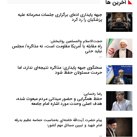
آخرین ها
جبهه پایداری ادعای برگزاری جلسات محرمانه علیه
پزشکیان را رد کرد
حجت‌الاسلام والمسلمین روانبخش:
راه مقابله با آمریکا مقاومت است، نه مذاکره/ مجلس
نباید حتی
…
سخنگوی جبهه پایداری: مذاکره نتیجه‌ای ندارد، اما
حرمت مسئولان حفظ شود
رضا رخسایی:
حفظ همگرایی و حضور میدانی مردم مبعوث شده،
هدف اصلی وحدت مورد اشاره امام جامعه
پیام حضرت آیت‌الله خامنه‌ای به‌مناسبت حماسه عظیم بدرقه
امام شهید و تبیین مسائل مهم کشور؛
…