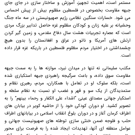
مستمر است، اهمیت تجهیز، آموزش و ساختار سازی در جای جای
جبهه مقاومت بخصوص در فلسطین مظلوم بیش از پیش احساس
می شود. خسارات سنگین نظامی رژیم صهیونیستی در سه ماه جنگ
وحشیانه بر علیه زنان و کودکان مظلوم غزه حاصل تدابیر بزرگ مردی
است که عصاره تجربیات هشت سال دفاع مقدس، و زمین گیر کردن
ارتش های آمریکا و ناتو در عراق و افغانستان را بدون هیچ
چشمداشتی در اختیار مردم مظلوم فلسطین در باریکه غزه قرار داده
است.
مکتب سلیمانی نه تنها در میدان نبرد، موازنه ها را به سمت جبهه
مقاومت سوق داده، و باعث سرگیجه راهبردی جبهه استکباری شده
است، بلکه سلوک او در تعامل با همکاران، مردم، رهبری نظام و
ستمدیدگان از یک سو و قهر و غضب او نسبت به نظام سلطه و
استکبار جهانی مصداق عینی “اشداء علی الکفار و رحماء بینهم” را به
تصویر کشید. او دوران کودکی خود را از حاشیه کویر در بیابان های
اطراف کرمان آغاز و در دوران بلوغ انقلاب اسلامی در بیابانهای اطراف
حلب و فلوجه ضمن خنثی سازی توطئه های صهیونیست جهانی و
عوامل منطقه ای آنها، تهدیدات ایجاد شده را به فرصت برای محور