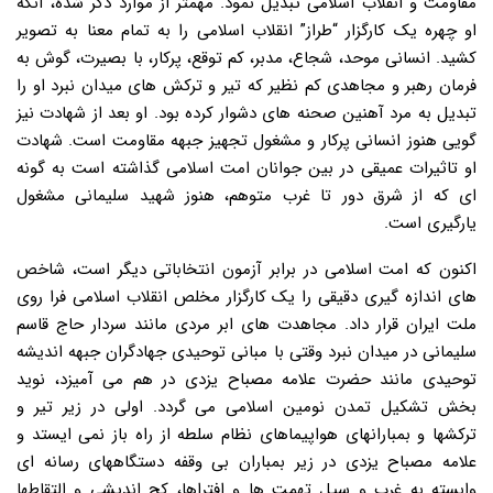
مقاومت و انقلاب اسلامی تبدیل نمود. مهمتر از موارد ذکر شده، آنکه
او چهره یک کارگزار “طراز” انقلاب اسلامی را به تمام معنا به تصویر
کشید. انسانی موحد، شجاع، مدبر، کم توقع، پرکار، با بصیرت، گوش به
فرمان رهبر و مجاهدی کم نظیر که تیر و ترکش های میدان نبرد او را
تبدیل به مرد آهنین صحنه های دشوار کرده بود. او بعد از شهادت نیز
گویی هنوز انسانی پرکار و مشغول تجهیز جبهه مقاومت است. شهادت
او تاثیرات عمیقی در بین جوانان امت اسلامی گذاشته است به گونه
ای که از شرق دور تا غرب متوهم، هنوز شهید سلیمانی مشغول
یارگیری است.
اکنون که امت اسلامی در برابر آزمون انتخاباتی دیگر است، شاخص
های اندازه گیری دقیقی را یک کارگزار مخلص انقلاب اسلامی فرا روی
ملت ایران قرار داد. مجاهدت های ابر مردی مانند سردار حاج قاسم
سلیمانی در میدان نبرد وقتی با مبانی توحیدی جهادگران جبهه اندیشه
توحیدی مانند حضرت علامه مصباح یزدی در هم می آمیزد، نوید
بخش تشکیل تمدن نومین اسلامی می گردد. اولی در زیر تیر و
ترکشها و بمبارانهای هواپیماهای نظام سلطه از راه باز نمی ایستد و
علامه مصباح یزدی در زیر بمباران بی وقفه دستگاههای رسانه ای
وابسته به غرب و سیل تهمت ها و افتراها، کج اندیشی و التقاطها