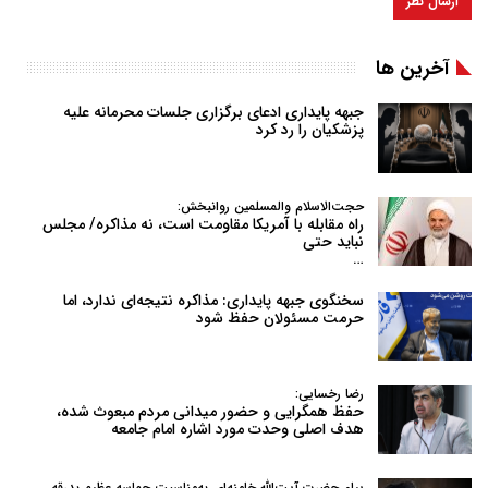
آخرین ها
جبهه پایداری ادعای برگزاری جلسات محرمانه علیه
پزشکیان را رد کرد
حجت‌الاسلام والمسلمین روانبخش:
راه مقابله با آمریکا مقاومت است، نه مذاکره/ مجلس
نباید حتی
…
سخنگوی جبهه پایداری: مذاکره نتیجه‌ای ندارد، اما
حرمت مسئولان حفظ شود
رضا رخسایی:
حفظ همگرایی و حضور میدانی مردم مبعوث شده،
هدف اصلی وحدت مورد اشاره امام جامعه
پیام حضرت آیت‌الله خامنه‌ای به‌مناسبت حماسه عظیم بدرقه