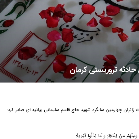
ی حادثه تروریستی کرمان
 زائران چهارمین سالگرد شهید حاج قاسم سلیمانی بیانیه ای صادر کرد:
ِنْهُمْ مَنْ یَنْتَظِرُ و َمَا بَدَّلُوا تَبْدِیلًا