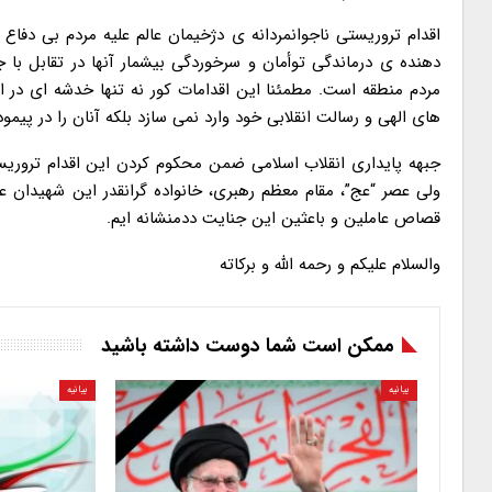
اقدام تروریستی ناجوانمردانه ی دژخیمان عالم علیه مردم بی دفا
دهنده ی درماندگی توأمان و سرخوردگی بیشمار آنها در تقابل ب
مردم منطقه است. مطمئنا این اقدامات کور نه تنها خدشه ای در ار
های الهی و رسالت انقلابی خود وارد نمی سازد بلکه آنان را در پیم
جبهه پایداری انقلاب اسلامی ضمن محکوم کردن این اقدام تروریس
ولی عصر “عج”، مقام معظم رهبری، خانواده گرانقدر این شهیدان
قصاص عاملین و باعثین این جنایت ددمنشانه ایم.
والسلام علیکم و رحمه الله و برکاته
ممکن است شما دوست داشته باشید
بیانیه
بیانیه