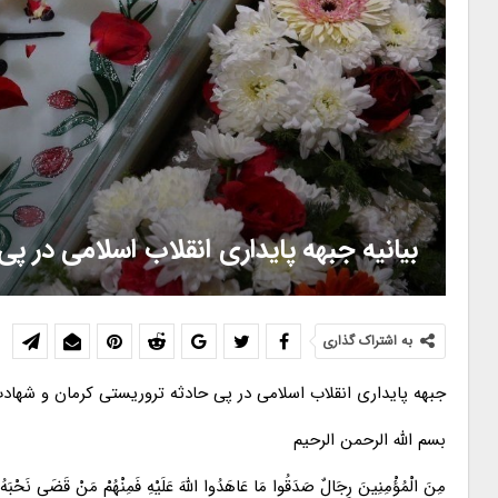
بیانیه جبهه پایداری انقلاب اسلامی در پ
به اشتراک گذاری
جبهه پایداری انقلاب اسلامی در پی حادثه تروریستی کرمان و شهادت
بسم الله الرحمن الرحیم
مِنَ الْمُؤْمِنِینَ رِجَالٌ صَدَقُوا مَا عَاهَدُوا اللَّهَ عَلَیْهِ فَمِنْهُمْ مَنْ قَضَی نَحْبَهُ وَم