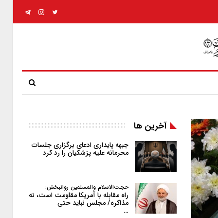
آخرین ها
جبهه پایداری ادعای برگزاری جلسات
محرمانه علیه پزشکیان را رد کرد
حجت‌الاسلام والمسلمین روانبخش:
راه مقابله با آمریکا مقاومت است، نه
مذاکره/ مجلس نباید حتی
…