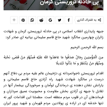
پی حادثه تروریستی کرمان
به اشتراک گذاری
جبهه پایداری انقلاب اسلامی در پی حادثه تروریستی کرمان و شهادت
زائران چهارمین سالگرد شهید حاج قاسم سلیمانی بیانیه ای صادر کرد:
بسم الله الرحمن الرحیم
مِنَ الْمُؤْمِنِینَ رِجَالٌ صَدَقُوا مَا عَاهَدُوا اللَّهَ عَلَیْهِ فَمِنْهُمْ مَنْ قَضَی نَحْبَهُ
وَمِنْهُمْ مَنْ یَنْتَظِرُ و َمَا بَدَّلُوا تَبْدِیلًا
اقدام تروریستی ناجوانمردانه ی دژخیمان عالم علیه مردم بی دفاع آنهم
درست در سالگرد شهادت شهید راه آزادی حاج قاسم سلیمانی و
یارانش نشان دهنده ی درماندگی توأمان و سرخوردگی بیشمار آنها در
تقابل با جبهه ی آزادی بخش مقاومت و محبوبیت عمیق سرداران و
فرماندهان آن در قلوب مردم منطقه است. مطمئنا این اقدامات کور نه
تنها خدشه ای در اراده ی پولادین مردم قهرمان و شهید پرور ایران